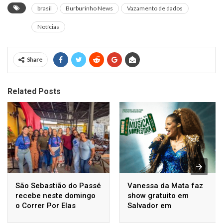
brasil
Burburinho News
Vazamento de dados
Notícias
Share
Related Posts
São Sebastião do Passé
Vanessa da Mata faz
recebe neste domingo
show gratuito em
o Correr Por Elas
Salvador em
homenagem a Luiz