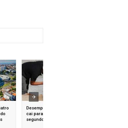
uatro
Desemprego no Brasil
Operação cumpre
 do
cai para 5,4% no
mandados contra
os
segundo trimestre, o
investigados por 
menor índice já
contra mulheres 