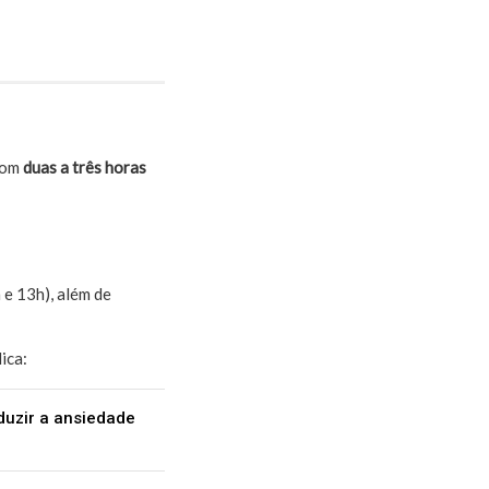
 com
duas a três horas
 e 13h), além de
ica:
duzir a ansiedade