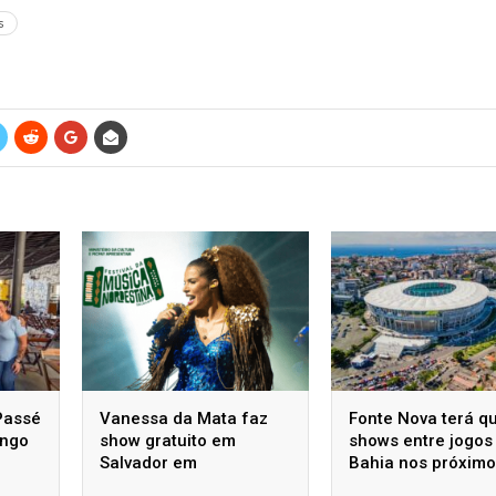
s
Passé
Vanessa da Mata faz
Fonte Nova terá q
ingo
show gratuito em
shows entre jogos
Salvador em
Bahia nos próxim
homenagem a Luiz
dois meses