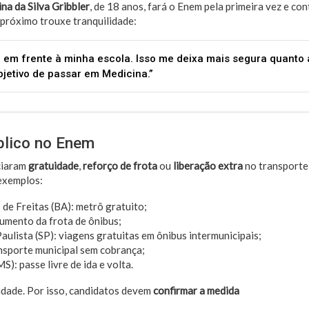
na da Silva Gribbler
, de 18 anos, fará o Enem pela primeira vez e co
 próximo trouxe tranquilidade:
 em frente à minha escola. Isso me deixa mais segura quanto 
jetivo de passar em Medicina.”
blico no Enem
ciaram
gratuidade
,
reforço de frota
ou
liberação extra
no transporte
 exemplos:
 de Freitas (BA): metrô gratuito;
aumento da frota de ônibus;
ulista (SP): viagens gratuitas em ônibus intermunicipais;
nsporte municipal sem cobrança;
): passe livre de ida e volta.
idade. Por isso, candidatos devem
confirmar a medida