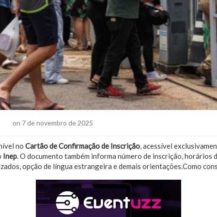
cias
on 7 de novembro de 2025
nível no
Cartão de Confirmação de Inscrição
, acessível exclusivame
o
Inep
. O documento também informa número de inscrição, horários da
zados, opção de língua estrangeira e demais orientações.Como consu