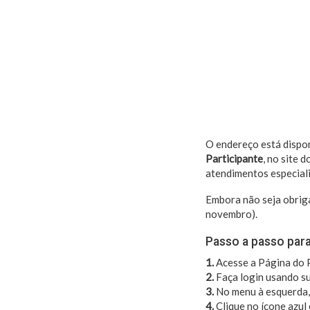
O endereço está dispo
Participante
, no site d
atendimentos especiali
Embora não seja obriga
novembro).
Passo a passo para
1.
Acesse a Página do P
2.
Faça login usando su
3.
No menu à esquerda, 
4.
Clique no ícone azul 