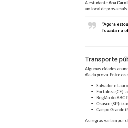
A estudante
Ana Caroli
um local de prova mais
“Agora estou
focada no ob
Transporte pú
Algumas cidades anun
dia da prova. Entre os
Salvador e Lauro
Fortaleza (CE): 
Região do ABC Pa
Osasco (SP): tra
Campo Grande (MS
As regras variam por c