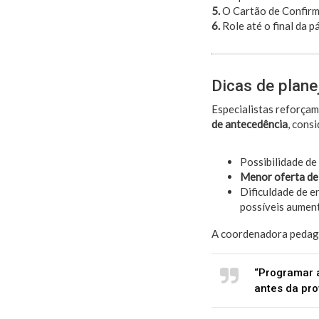
5.
O Cartão de Confirma
6.
Role até o final da pá
Dicas de plane
Especialistas reforçam
de antecedência
, cons
Possibilidade de
Menor oferta de
Dificuldade de e
possíveis aument
A coordenadora peda
“Programar a
antes da pro