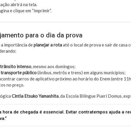
ção abrirá na tela.
gina e clique em “Imprimir”.
jamento para o dia da prova
 a importância de
planejar a rota
até o local de prova e sair de casa
iderando:
trânsito intenso
, mesmo aos domingos;
 transporte público
(ônibus, metrôs e trens) em alguns municípios;
ncontrar carros de aplicativo próximo ao horário do Enem (entre 11h
os no preço.
gógica
Cintia Etsuko Yamashita
, da Escola Bilíngue Pueri Domus, expl
 hora de chegada é essencial. Evitar contratempos ajuda a re
va.”