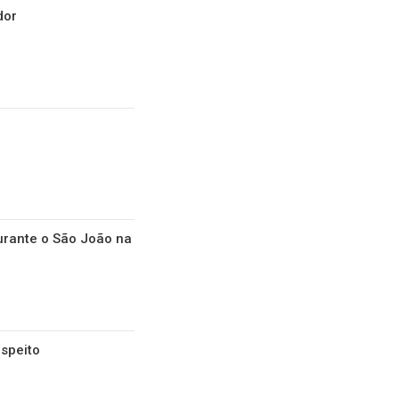
dor
durante o São João na
uspeito