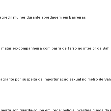
agredir mulher durante abordagem em Barreiras
matar ex-companheira com barra de ferro no interior da Bahi
agrante por suspeita de importunação sexual no metrô de Sal
morta sob guarda-roupa em Irecê; polícia investiga queda do