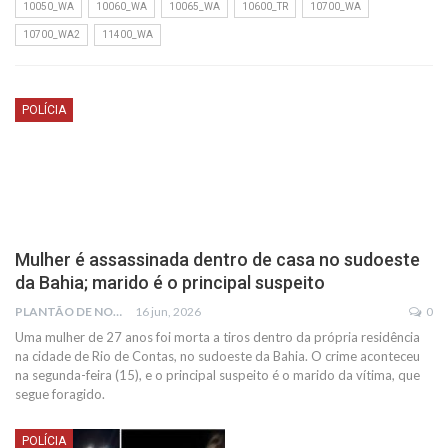
10050_WA
10060_WA
10065_WA
10600_TR
10700_WA
10700_WA2
11400_WA
POLÍCIA
Mulher é assassinada dentro de casa no sudoeste
da Bahia; marido é o principal suspeito
PLANTÃO DE NOTÍCIAS
16 jun, 2026
0
Uma mulher de 27 anos foi morta a tiros dentro da própria residência
na cidade de Rio de Contas, no sudoeste da Bahia. O crime aconteceu
na segunda-feira (15), e o principal suspeito é o marido da vítima, que
segue foragido.
POLÍCIA