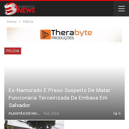
Home
Polícia
POLÍCIA
Ex-Namorado É Preso Suspeito De Matar
Funcionária Terceirizada Da Embasa Em
Salvador
PLANTÃO DE NOTÍCIAS
9 jul, 2026
0