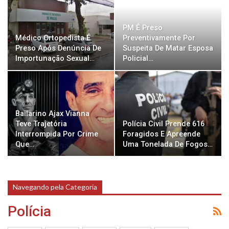
PM É Preso
Médico Ortopedista É
Preventivamente Por
Preso Após Denúncia De
Suspeita De Matar Esposa
Importunação Sexual…
Policial…
Bailarino Ajax Vianna
Teve Trajetória
Polícia Civil Prende 616
Interrompida Por Crime
Foragidos E Apreende
Que…
Uma Tonelada De Fogos…
Navegando pela Categoria
Polícia