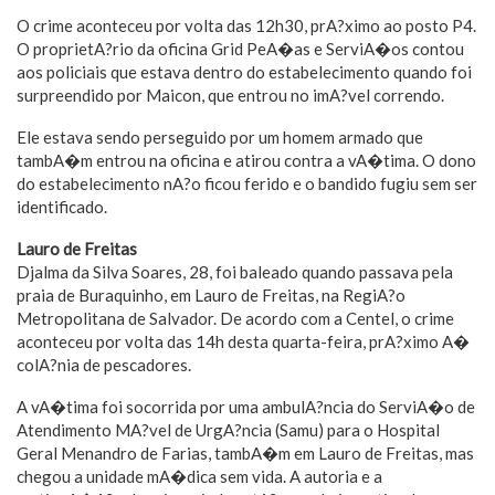
O crime aconteceu por volta das 12h30, prA?ximo ao posto P4.
O proprietA?rio da oficina Grid PeA�as e ServiA�os contou
aos policiais que estava dentro do estabelecimento quando foi
surpreendido por Maicon, que entrou no imA?vel correndo.
Ele estava sendo perseguido por um homem armado que
tambA�m entrou na oficina e atirou contra a vA�tima. O dono
do estabelecimento nA?o ficou ferido e o bandido fugiu sem ser
identificado.
Lauro de Freitas
Djalma da Silva Soares, 28, foi baleado quando passava pela
praia de Buraquinho, em Lauro de Freitas, na RegiA?o
Metropolitana de Salvador. De acordo com a Centel, o crime
aconteceu por volta das 14h desta quarta-feira, prA?ximo A�
colA?nia de pescadores.
A vA�tima foi socorrida por uma ambulA?ncia do ServiA�o de
Atendimento MA?vel de UrgA?ncia (Samu) para o Hospital
Geral Menandro de Farias, tambA�m em Lauro de Freitas, mas
chegou a unidade mA�dica sem vida. A autoria e a