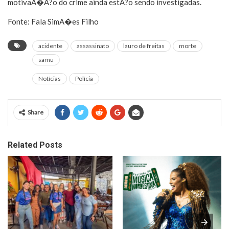
motivaA�A?o do crime ainda estA?o sendo investigadas.
Fonte: Fala SimA�es Filho
acidente
assassinato
lauro de freitas
morte
samu
Notícias
Polícia
Share
Related Posts