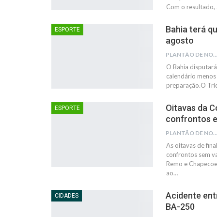
Com o resultado,
Bahia terá q
ESPORTE
agosto
PLANTÃO DE NOTÍC
O Bahia disputará
calendário menos
preparação.O Tric
Oitavas da C
ESPORTE
confrontos 
PLANTÃO DE NOTÍC
As oitavas de fin
confrontos sem va
Remo e Chapecoens
ao…
Acidente ent
CIDADES
BA-250