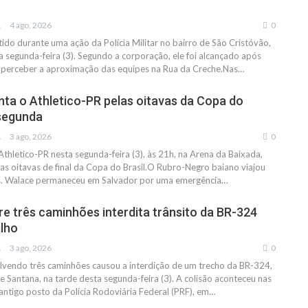
IAS
4 ago, 2026
0
do durante uma ação da Polícia Militar no bairro de São Cristóvão,
a segunda-feira (3). Segundo a corporação, ele foi alcançado após
o perceber a aproximação das equipes na Rua da Creche.Nas…
enta o Athletico-PR pelas oitavas da Copa do
 segunda
IAS
3 ago, 2026
0
 Athletico-PR nesta segunda-feira (3), às 21h, na Arena da Baixada,
das oitavas de final da Copa do Brasil.O Rubro-Negro baiano viajou
. Walace permaneceu em Salvador por uma emergência…
re três caminhões interdita trânsito da BR-324
lho
IAS
3 ago, 2026
0
lvendo três caminhões causou a interdição de um trecho da BR-324,
e Santana, na tarde desta segunda-feira (3). A colisão aconteceu nas
ntigo posto da Polícia Rodoviária Federal (PRF), em…