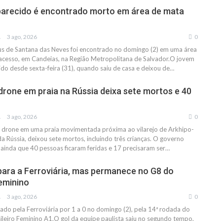
arecido é encontrado morto em área de mata
IAS
3 ago, 2026
0
s de Santana das Neves foi encontrado no domingo (2) em uma área
l acesso, em Candeias, na Região Metropolitana de Salvador.O jovem
do desde sexta-feira (31), quando saiu de casa e deixou de…
drone em praia na Rússia deixa sete mortos e 40
IAS
3 ago, 2026
0
 drone em uma praia movimentada próxima ao vilarejo de Arkhipo-
a Rússia, deixou sete mortos, incluindo três crianças. O governo
 ainda que 40 pessoas ficaram feridas e 17 precisaram ser…
para a Ferroviária, mas permanece no G8 do
Feminino
IAS
3 ago, 2026
0
tado pela Ferroviária por 1 a 0 no domingo (2), pela 14ª rodada do
eiro Feminino A1.O gol da equipe paulista saiu no segundo tempo.