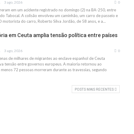
IAS
3 ago, 2026
0
reram em um acidente registrado no domingo (2) na BA-250, entre
do Tabocal. A colisão envolveu um caminhão, um carro de passeio e
 motorista do carro, Roberto Silva Jordão, de 58 anos, e a…
ória em Ceuta amplia tensão política entre países
IAS
3 ago, 2026
0
nas de milhares de migrantes ao enclave espanhol de Ceuta
a tensão entre governos europeus. A maioria retornou ao
 menos 72 pessoas morreram durante as travessias, segundo
POSTS MAIS RECENTES