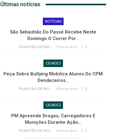
Últimas notícias
NOTÍCIAS
São Sebastião Do Passé Recebe Neste
Domingo O Correr Por…
PLANTÃO DE NOTÍCIAS
3 horas atrás
0
CIDADES
Peça Sobre Bullying Mobiliza Alunos Do CPM
Dendezeiros…
PLANTÃO DE NOTÍCIAS
4 horas atrás
0
CIDADES
PM Apreende Drogas, Carregadores E
Munições Durante Ação…
PLANTÃO DE NOTÍCIAS
4 horas atrás
0