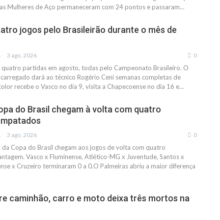
 as Mulheres de Aço permaneceram com 24 pontos e passaram…
uatro jogos pelo Brasileirão durante o mês de
IAS
3 ago, 2026
0
 quatro partidas em agosto, todas pelo Campeonato Brasileiro. O
 carregado dará ao técnico Rogério Ceni semanas completas de
olor recebe o Vasco no dia 9, visita a Chapecoense no dia 16 e…
opa do Brasil chegam à volta com quatro
empatados
IAS
3 ago, 2026
0
al da Copa do Brasil chegam aos jogos de volta com quatro
ntagem. Vasco x Fluminense, Atlético-MG x Juventude, Santos x
e x Cruzeiro terminaram 0 a 0.O Palmeiras abriu a maior diferença
re caminhão, carro e moto deixa três mortos na