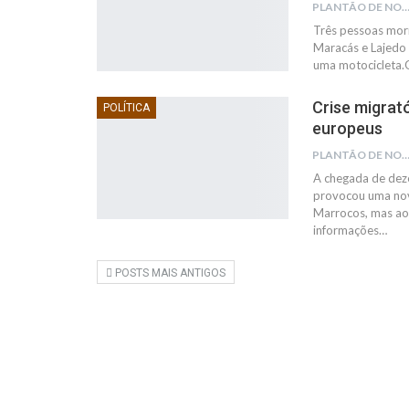
PLANTÃO DE NOTÍC
Três pessoas mor
Maracás e Lajedo 
uma motocicleta.O
Crise migrat
POLÍTICA
europeus
PLANTÃO DE NOTÍC
A chegada de deze
provocou uma nov
Marrocos, mas ao
informações…
POSTS MAIS ANTIGOS