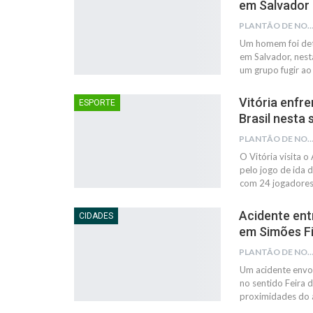
em Salvador
PLANTÃO DE NOTÍC
Um homem foi deti
em Salvador, nest
um grupo fugir a
Vitória enfr
ESPORTE
Brasil nesta
PLANTÃO DE NOTÍC
O Vitória visita o
pelo jogo de ida 
com 24 jogadores
Acidente ent
CIDADES
em Simões Fi
PLANTÃO DE NOTÍC
Um acidente envo
no sentido Feira d
proximidades do a