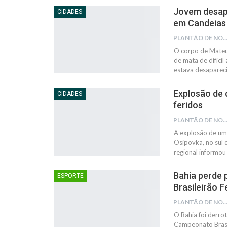
Jovem desap
CIDADES
em Candeias
PLANTÃO DE NOTÍC
O corpo de Mateu
de mata de difíci
estava desapareci
Explosão de 
CIDADES
feridos
PLANTÃO DE NOTÍC
A explosão de um
Osipovka, no sul d
regional informou
Bahia perde 
ESPORTE
Brasileirão 
PLANTÃO DE NOTÍC
O Bahia foi derro
Campeonato Brasil