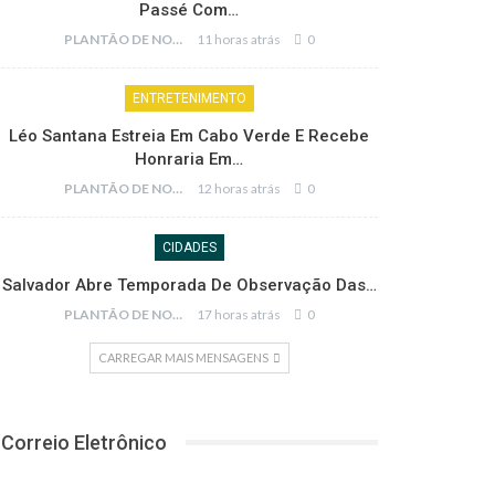
Passé Com…
PLANTÃO DE NOTÍCIAS
11 horas atrás
0
ENTRETENIMENTO
Léo Santana Estreia Em Cabo Verde E Recebe
Honraria Em…
PLANTÃO DE NOTÍCIAS
12 horas atrás
0
CIDADES
Salvador Abre Temporada De Observação Das…
PLANTÃO DE NOTÍCIAS
17 horas atrás
0
CARREGAR MAIS MENSAGENS
Correio Eletrônico