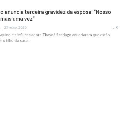
o anuncia terceira gravidez da esposa: “Nosso
 mais uma vez”
IAS
25 maio, 2026
0
quino e a influenciadora Thayná Santiago anunciaram que estão
ro filho do casal.