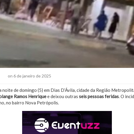
cias
on 6 de janeiro de 2025
a noite de domingo (5) em Dias D’Ávila, cidade da Região Metropoli
olange Ramos Henrique
e deixou outras
seis pessoas feridas
. O inc
ho, no bairro Nova Petrópolis.