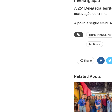
Investigação
A
25ª Delegacia Territ
motivação do crime.
A polícia segue em bus
Burburinho New
Notícias
Share
Related Posts