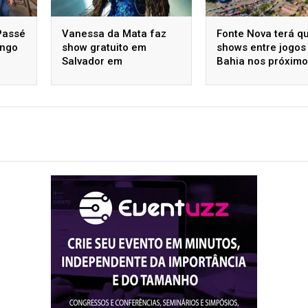
Passé
Vanessa da Mata faz
Fonte Nova terá q
ingo
show gratuito em
shows entre jogos
Salvador em
Bahia nos próxim
homenagem a Luiz
dois meses
Gonzaga