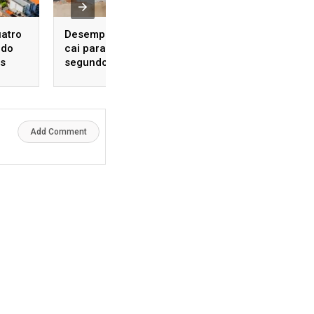
uatro
Desemprego no Brasil
Operação cumpre
 do
cai para 5,4% no
mandados contra
os
segundo trimestre, o
investigados por 
menor índice já
contra mulheres 
registrado
Salvador
Add Comment