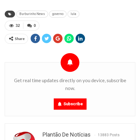
Burburinho News
governo
lula
32
0
Share
Get real time updates directly on you device, subscribe
now.
Subscribe
Plantão De Notícias
13883 Posts