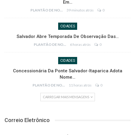
Em…
PLANTÃO DE NOTÍCIAS
39 minutos atrás
0
CIDADES
Salvador Abre Temporada De Observação Das…
PLANTÃO DE NOTÍCIAS
6 horas atrás
0
CIDADES
Concessionária Da Ponte Salvador-Itaparica Adota
Nome…
PLANTÃO DE NOTÍCIAS
11 horas atrás
0
CARREGAR MAIS MENSAGENS
Correio Eletrônico