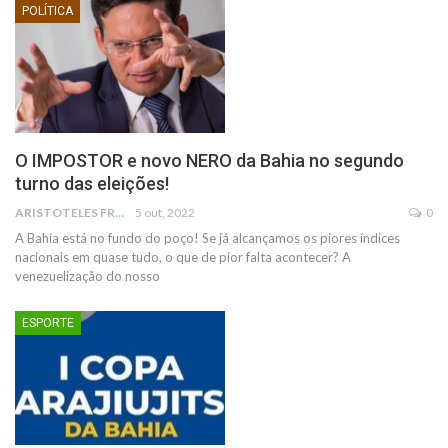
POLÍTICA
O IMPOSTOR e novo NERO da Bahia no segundo
turno das eleições!
ARISTOTELES FRANCO
5 out, 2022
0
A Bahia está no fundo do poço! Se já alcançamos os piores índices
nacionais em quase tudo, o que de pior falta acontecer? A
venezuelização do nosso
ESPORTE