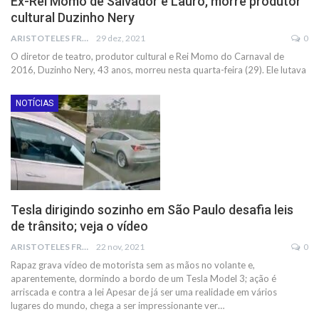
Ex-Rei Momo de Salvador e Lauro, morre produtor
cultural Duzinho Nery
ARISTOTELES FRANCO
29 dez, 2021
0
O diretor de teatro, produtor cultural e Rei Momo do Carnaval de
2016, Duzinho Nery, 43 anos, morreu nesta quarta-feira (29). Ele lutava
NOTÍCIAS
Tesla dirigindo sozinho em São Paulo desafia leis
de trânsito; veja o vídeo
ARISTOTELES FRANCO
22 nov, 2021
0
Rapaz grava vídeo de motorista sem as mãos no volante e,
aparentemente, dormindo a bordo de um Tesla Model 3; ação é
arriscada e contra a lei
Apesar de já ser uma realidade em vários
lugares do mundo, chega a ser impressionante ver
…