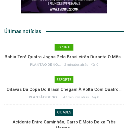
Últimas notícias
ESPORTE
Bahia Terá Quatro Jogos Pelo Brasileirão Durante O Mês…
PLANTÃO DE NOTÍCIAS
2 minutos atrás
0
ESPORTE
Oitavas Da Copa Do Brasil Chegam À Volta Com Quatro…
PLANTÃO DE NOTÍCIAS
47 minutos atrás
0
CIDADES
Acidente Entre Caminhão, Carro E Moto Deixa Três