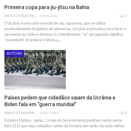
Primeira copa para jiu-jítsu na Bahia
ARISTOTELES FRANCO
21 fev, 2022
0
O jiu jitsu é uma arte marcial de raiz Japonesa, que se utiliza
essencialmente de golpes de alavancas, torções e pressões para levar o
oponente ao chão e domina-lo. Literalmente, “Ju” em japonês significa
“suavidade”, brandura e técnica,
…
NOTÍCIAS
Países pedem que cidadãos saiam da Ucrânia e
Biden fala em “guerra mundial”
ARISTOTELES FRANCO
14 fev, 2022
0
Estados Unidos, Japão, Coreia do Sul e Holanda pediram nesta sexta-
feira (11) que seus cidadãos saiam da Ucrânia em razão da ação militar