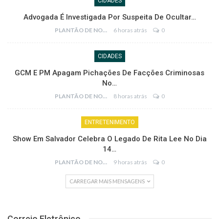
CIDADES
Advogada É Investigada Por Suspeita De Ocultar…
PLANTÃO DE NOTÍCIAS
6 horas atrás
0
CIDADES
GCM E PM Apagam Pichações De Facções Criminosas
No…
PLANTÃO DE NOTÍCIAS
8 horas atrás
0
ENTRETENIMENTO
Show Em Salvador Celebra O Legado De Rita Lee No Dia
14…
PLANTÃO DE NOTÍCIAS
9 horas atrás
0
CARREGAR MAIS MENSAGENS
Correio Eletrônico