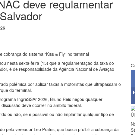
ANAC deve regulamentar
 Salvador
026
e cobrança do sistema “Kiss & Fly” no terminal
rmou nesta sexta-feira (15) que a regulamentação da taxa do
Co
vador, é de responsabilidade da Agência Nacional de Aviação
ado polêmica por aplicar taxas a motoristas que ultrapassam o
que do terminal.
Programa IngreSSAr 2026, Bruno Reis negou qualquer
 discussão deve ocorrer no âmbito federal.
o ou não, se é possível ou não implantar qualquer tipo de
Úl
No
o pelo vereador Leo Prates, que busca proibir a cobrança da
Sã