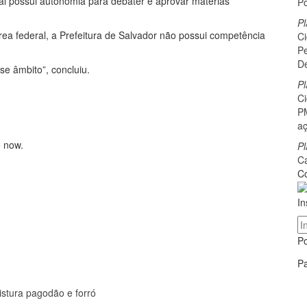
l possui autonomia para debater e aprovar matérias
P
Pl
área federal, a Prefeitura de Salvador não possui competência
C
Pe
D
se âmbito”, concluiu.
Pl
C
PM
a
e now.
Pl
C
Co
In
P
Pa
stura pagodão e forró