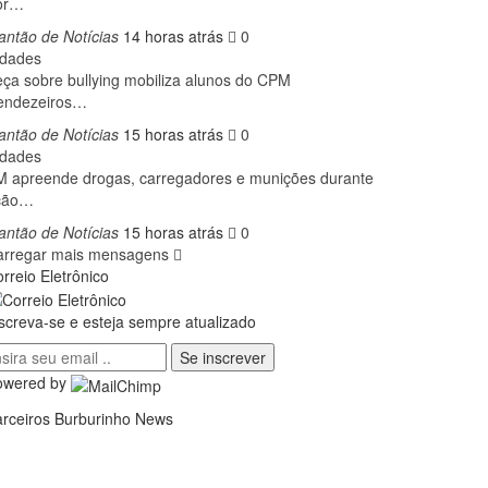
or…
antão de Notícias
14 horas atrás
0
idades
ça sobre bullying mobiliza alunos do CPM
endezeiros…
antão de Notícias
15 horas atrás
0
idades
 apreende drogas, carregadores e munições durante
ção…
antão de Notícias
15 horas atrás
0
arregar mais mensagens
rreio Eletrônico
screva-se e esteja sempre atualizado
Se inscrever
owered by
rceiros Burburinho News