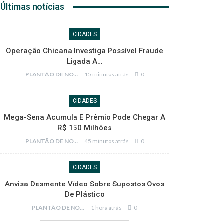
Últimas notícias
CIDADES
Operação Chicana Investiga Possível Fraude
Ligada A…
PLANTÃO DE NOTÍCIAS
15 minutos atrás
0
CIDADES
Mega-Sena Acumula E Prêmio Pode Chegar A
R$ 150 Milhões
PLANTÃO DE NOTÍCIAS
45 minutos atrás
0
CIDADES
Anvisa Desmente Vídeo Sobre Supostos Ovos
De Plástico
PLANTÃO DE NOTÍCIAS
1 hora atrás
0