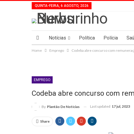
QUINTA-FEIRA, 6 AGOSTO, 2026
Notícias
Política
Polícia
Sa
Home
Emprego
Codeba abre concurso com remuneraçõe
EMPREGO
Codeba abre concurso com remu
Last updated
17 jul, 2023
By
Plantão De Notícias
Share