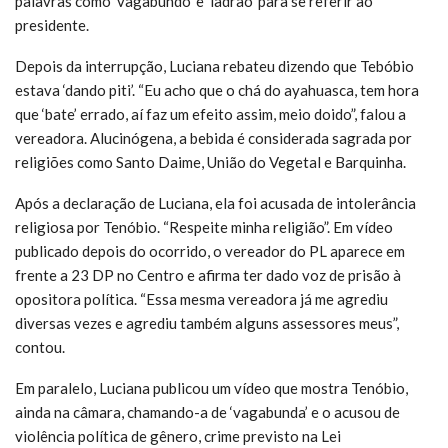
palavras como ‘vagabundo’ e ‘ladrão’ para se referir ao
presidente.
Depois da interrupção, Luciana rebateu dizendo que Tebóbio
estava ‘dando piti’. “Eu acho que o chá do ayahuasca, tem hora
que ‘bate’ errado, aí faz um efeito assim, meio doido”, falou a
vereadora. Alucinógena, a bebida é considerada sagrada por
religiões como Santo Daime, União do Vegetal e Barquinha.
Após a declaração de Luciana, ela foi acusada de intolerância
religiosa por Tenóbio. “Respeite minha religião”. Em vídeo
publicado depois do ocorrido, o vereador do PL aparece em
frente a 23 DP no Centro e afirma ter dado voz de prisão à
opositora política. “Essa mesma vereadora já me agrediu
diversas vezes e agrediu também alguns assessores meus”,
contou.
Em paralelo, Luciana publicou um vídeo que mostra Tenóbio,
ainda na câmara, chamando-a de ‘vagabunda’ e o acusou de
violência política de gênero, crime previsto na Lei