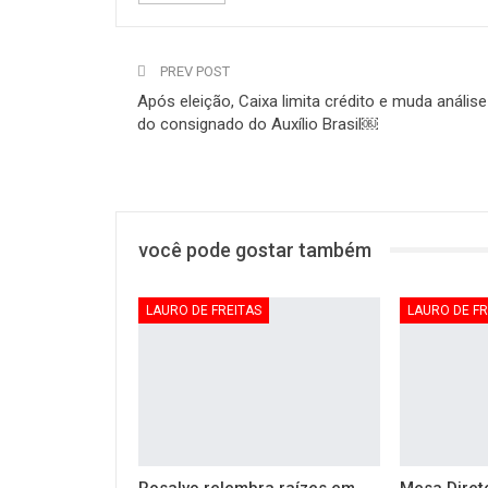
PREV POST
Após eleição, Caixa limita crédito e muda análise
do consignado do Auxílio Brasil￼
você pode gostar também
LAURO DE FREITAS
LAURO DE FR
Rosalvo relembra raízes em
Mesa Diret