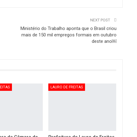
NEXT POST
Ministério do Trabalho aponta que o Brasil criou
mais de 150 mil empregos formais em outubro
deste ano￼
EITAS
LAURO DE FREITAS
ora da Câmara de
Prefeitura de Lauro de Freitas