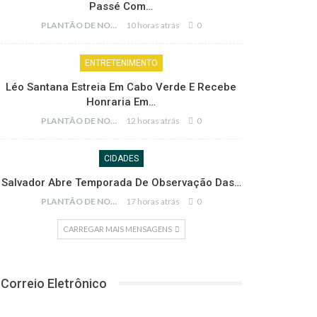
Passé Com…
PLANTÃO DE NOTÍCIAS
10 horas atrás
0
ENTRETENIMENTO
Léo Santana Estreia Em Cabo Verde E Recebe
Honraria Em…
PLANTÃO DE NOTÍCIAS
12 horas atrás
0
CIDADES
Salvador Abre Temporada De Observação Das…
PLANTÃO DE NOTÍCIAS
17 horas atrás
0
CARREGAR MAIS MENSAGENS
Correio Eletrônico