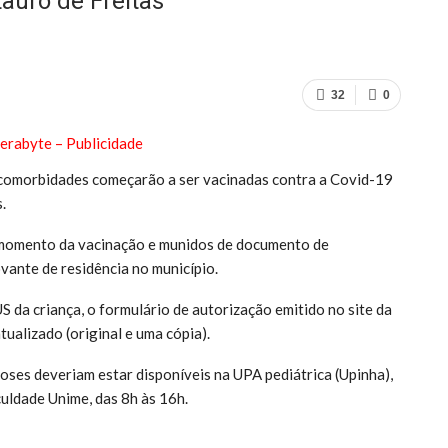
auro de Freitas
32
0
 comorbidades começarão a ser vacinadas contra a Covid-19
.
 momento da vacinação e munidos de documento de
ovante de residência no município.
S da criança, o formulário de autorização emitido no site da
tualizado (original e uma cópia).
oses deveriam estar disponíveis na UPA pediátrica (Upinha),
culdade Unime, das 8h às 16h.