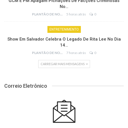
GCM E PM Apagam Pichações De Facções Criminosas
No…
PLANTÃO DE NOTÍCIAS
5 horas atrás
0
ENTRETENIMENTO
Show Em Salvador Celebra O Legado De Rita Lee No Dia
14…
PLANTÃO DE NOTÍCIAS
7 horas atrás
0
CARREGAR MAIS MENSAGENS
Correio Eletrônico