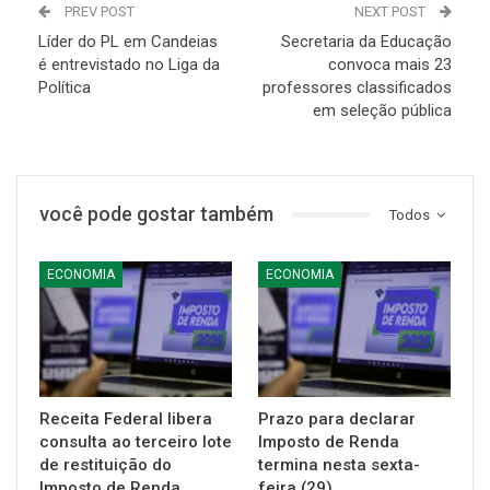
PREV POST
NEXT POST
Líder do PL em Candeias
Secretaria da Educação
é entrevistado no Liga da
convoca mais 23
Política
professores classificados
em seleção pública
você pode gostar também
Todos
ECONOMIA
ECONOMIA
Receita Federal libera
Prazo para declarar
consulta ao terceiro lote
Imposto de Renda
de restituição do
termina nesta sexta-
Imposto de Renda…
feira (29)