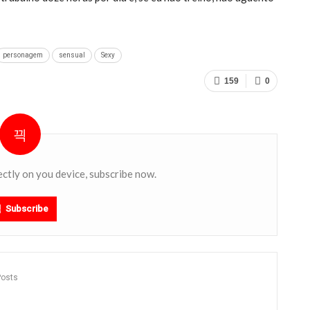
personagem
sensual
Sexy
159
0
ectly on you device, subscribe now.
Subscribe
Posts