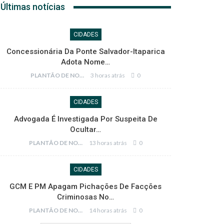
Últimas notícias
CIDADES
Concessionária Da Ponte Salvador-Itaparica
Adota Nome…
PLANTÃO DE NOTÍCIAS
3 horas atrás
0
CIDADES
Advogada É Investigada Por Suspeita De
Ocultar…
PLANTÃO DE NOTÍCIAS
13 horas atrás
0
CIDADES
GCM E PM Apagam Pichações De Facções
Criminosas No…
PLANTÃO DE NOTÍCIAS
14 horas atrás
0