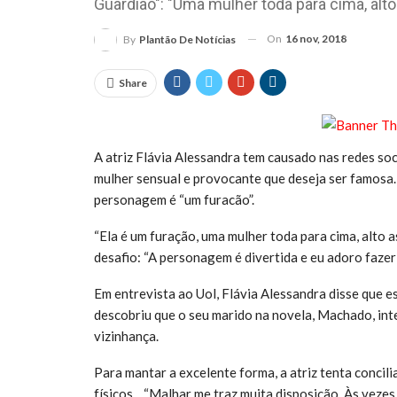
Guardião": "Uma mulher toda para cima, alto 
On
16 nov, 2018
By
Plantão De Notícias
Share
A atriz Flávia Alessandra tem causado nas redes soc
mulher sensual e provocante que deseja ser famosa.
personagem é “um furacão”.
“Ela é um furação, uma mulher toda para cima, alto ast
desafio: “A personagem é divertida e eu adoro fazer
Em entrevista ao Uol, Flávia Alessandra disse que es
descobriu que o seu marido na novela, Machado, int
vizinhança.
Para mantar a excelente forma, a atriz tenta concil
físicos. . “Malhar me traz muita disposição. Às veze