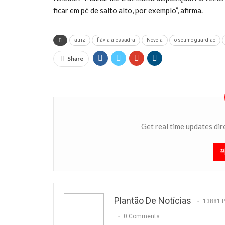
ficar em pé de salto alto, por exemplo”, afirma.
atriz
flávia alessadra
Novela
o sétimo guardião
Share
Get real time updates dir
Plantão De Notícias
13881 
0 Comments