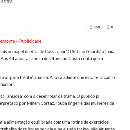
astral"
159
0
iais no papel de Rita de Cássia, em “O Sétimo Guardião”, uma
 Aos 44 anos, a esposa de Otaviano Costa conta que a
ral, para frente”, analisa. A loira admite que está feliz com o
 humor”.
tá “ansiosa” com o desenrolar da trama. O público já
erpretado por Mihem Cortaz, rouba lingerie das mulheres da
iar a alimentação equilibrada com uma rotina de exercícios
s trabalho doze horas por dia e, se eu não treino, não aguento