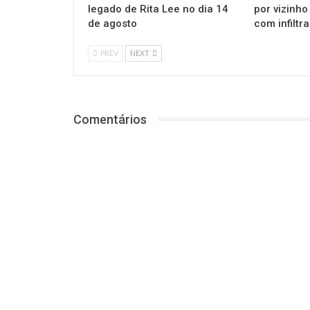
legado de Rita Lee no dia 14
por vizinho
de agosto
com infiltr
PREV
NEXT
Comentários