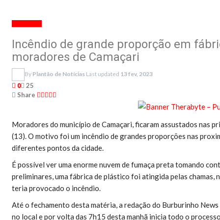
CAMAÇARI
Incêndio de grande proporção em fábri
moradores de Camaçari
By
Plantão de Notícias
Last updated
13 fev, 2023
25
0
Share
Moradores do município de Camaçari, ficaram assustados nas pr
(13). O motivo foi um incêndio de grandes proporções nas proxim
diferentes pontos da cidade.
É possível ver uma enorme nuvem de fumaça preta tomando cont
preliminares, uma fábrica de plástico foi atingida pelas chamas,
teria provocado o incêndio.
Até o fechamento desta matéria, a redação do Burburinho News
no local e por volta das 7h15 desta manhã inicia todo o process