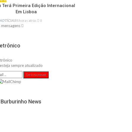
 Terá Primeira Edição Internacional
Em Lisboa
NOTÍCIAS
8 horas atrás
0
s mensagens
letrônico
 esteja sempre atualizado
Se inscrever
 Burburinho News