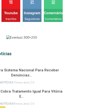
Youtube
Instagram
Comentários
Inscritos
Seguidores
Comentários
tícias
ra Sistema Nacional Para Receber
Denúncias…
NOTÍCIAS
7 horas atrás
0
 Cobra Tratamento Igual Para Vitória
E…
NOTÍCIAS
8 horas atrás
0
NTO