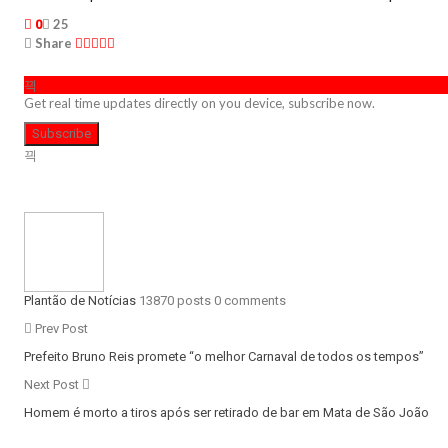
25
0
Share
Get real time updates directly on you device, subscribe now.
Subscribe
Plantão de Notícias
13870 posts
0 comments
Prev Post
Prefeito Bruno Reis promete “o melhor Carnaval de todos os tempos”
Next Post
Homem é morto a tiros após ser retirado de bar em Mata de São João