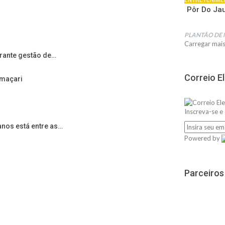
Pôr Do Jau
PLANTÃO DE 
Carregar mai
urante gestão de…
Correio E
amaçari
Inscreva-se e
anos está entre as…
Powered by
Parceiros