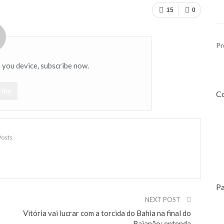
15
0
Pr
n you device, subscribe now.
ribe
Co
Posts
Pa
NEXT POST
Vitória vai lucrar com a torcida do Bahia na final do
Baianão; entenda