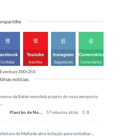
mpartilhe
acebook
Youtube
Instagram
Comentários
Curtidas
Inscritos
Seguidores
Comentários
timas notícias
verno da Bahia remodela projeto do novo aeroporto
a…
Plantão de Notícias
57 minutos atrás
0
efeitura de Malhada abre licitação para revitalizar…