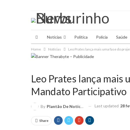
sexta-feira, 7 agosto, 2026
Notícias
Política
Polícia
Saúde
Home
Notícias
Leo Prates lança mais uma fase do proje
Leo Prates lança mais 
Mandato Participativo
Last updated
28 fe
By
Plantão De Notícias
Share