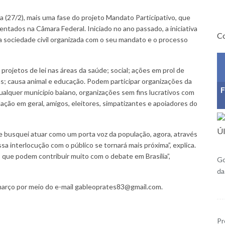
a (27/2), mais uma fase do projeto Mandato Participativo, que
ntados na Câmara Federal. Iniciado no ano passado, a iniciativa
Co
 da sociedade civil organizada com o seu mandato e o processo
projetos de lei nas áreas da saúde; social; ações em prol de
as; causa animal e educação. Podem participar organizações da
F
ualquer município baiano, organizações sem fins lucrativos com
lação em geral, amigos, eleitores, simpatizantes e apoiadores do
Úl
e busquei atuar como um porta voz da população, agora, através
a interlocução com o público se tornará mais próxima”, explica.
 que podem contribuir muito com o debate em Brasília”,
Go
d
 março por meio do e-mail gableoprates83@gmail.com.
Pr