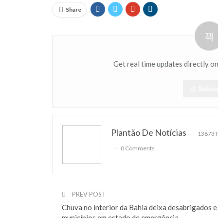
Share
Get real time updates directly o
Subsc
Plantão De Notícias
13873 
0 Comments
PREV POST
Chuva no interior da Bahia deixa desabrigados e
municípios em estado de emergência