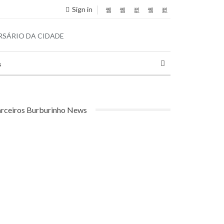
Sign in
s
rceiros Burburinho News