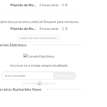
Plantão de Notícias
2 horas atrás
0
ojeto busca recursos pela Lei Rouanet para restaurar…
Plantão de Notícias
4 horas atrás
0
CARREGAR MAIS MENSAGENS
rreio Eletrônico
Inscreva-se e esteja sempre atualizado
Se Inscrever
Powered by
rceiros Burburinho News