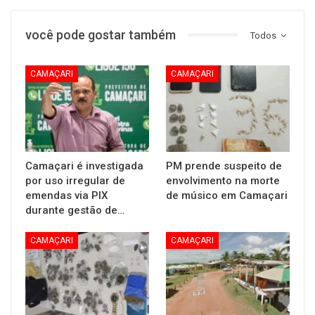
você pode gostar também
Todos
CAMAÇARI
CAMAÇARI
Camaçari é investigada
PM prende suspeito de
por uso irregular de
envolvimento na morte
emendas via PIX
de músico em Camaçari
durante gestão de…
CAMAÇARI
CAMAÇARI