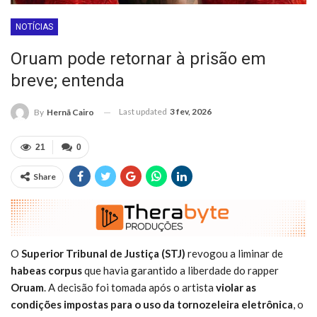
NOTÍCIAS
Oruam pode retornar à prisão em
breve; entenda
Last updated
3 fev, 2026
By
Hernã Cairo
21
0
Share
O
Superior Tribunal de Justiça (STJ)
revogou a liminar de
habeas corpus
que havia garantido a liberdade do rapper
Oruam
. A decisão foi tomada após o artista
violar as
condições impostas para o uso da tornozeleira eletrônica
, o