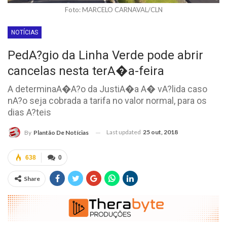
Foto: MARCELO CARNAVAL/CLN
NOTÍCIAS
PedA?gio da Linha Verde pode abrir
cancelas nesta terA�a-feira
A determinaA�A?o da JustiA�a A� vA?lida caso
nA?o seja cobrada a tarifa no valor normal, para os
dias A?teis
Last updated
25 out, 2018
By
Plantão De Notícias
638
0
Share