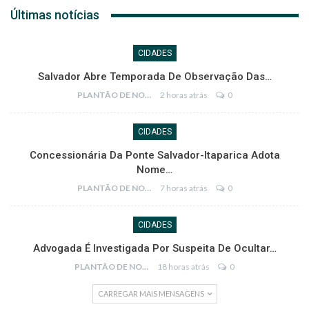
Últimas notícias
CIDADES
Salvador Abre Temporada De Observação Das…
PLANTÃO DE NOTÍCIAS
2 horas atrás
0
CIDADES
Concessionária Da Ponte Salvador-Itaparica Adota
Nome…
PLANTÃO DE NOTÍCIAS
7 horas atrás
0
CIDADES
Advogada É Investigada Por Suspeita De Ocultar…
PLANTÃO DE NOTÍCIAS
18 horas atrás
0
CARREGAR MAIS MENSAGENS