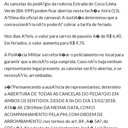
As cancelas do pedA?gio da rodovia Estrada do Coco/Linha
Verde (BA-099) podem ficar abertas nesta terA�a-feira (13),
A?ltima dia oficial de carnaval. A JustiA�a determinou que a
concessionA?ria nA?o poderA? cobrar a tarifa de feriado.
Nos dias A?teis, o valor para carros de passeio A� de R$ 6,40.
Em feriados, o valor aumenta para R$ 9,70.
A PolA�cia Militar vai reforA�ar o policiamento no local para
garantir que a decisA?o seja cumprida. Caso nA?o haja nenhum
representante legal presente, as cancelas serA?o abertas, e se
necessA?rio, arrombadas.
a�?Permanecendo a ausA?ncia de representantes, determino
a ABERTURA DE TODAS AS CANCELAS DO PEDA?GIO EM
AMBOS OS SENTIDOS, DESDE A 0h DO DIA 13/02/2018,
ATA� AS 23h59min DA MESMA DATA, COM O
ACOMPANHAMENTO PELA PM, COM ORDEM DE
ARROMBAMENTO, nos termos do art. 84 , A� 5A?, do
CDCa�?, diz o texto do juiz plantonista JosA� Luiz Pessoa