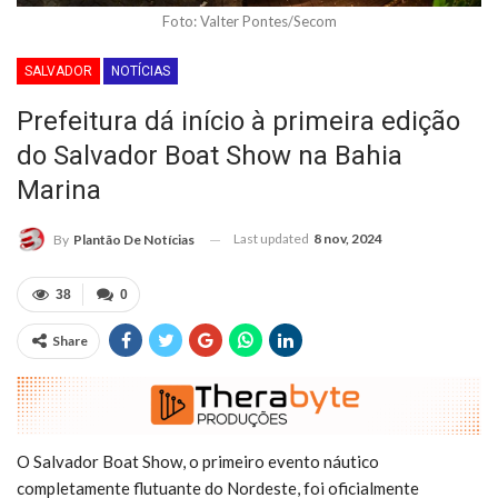
Foto: Valter Pontes/Secom
SALVADOR
NOTÍCIAS
Prefeitura dá início à primeira edição
do Salvador Boat Show na Bahia
Marina
Last updated
8 nov, 2024
By
Plantão De Notícias
38
0
Share
O Salvador Boat Show, o primeiro evento náutico
completamente flutuante do Nordeste, foi oficialmente