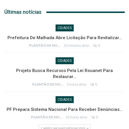
Últimas notícias
CIDADES
Prefeitura De Malhada Abre Licitação Para Revitalizar…
PLANTÃO DE NOTÍCIAS
12 minutos atrás
0
CIDADES
Projeto Busca Recursos Pela Lei Rouanet Para
Restaurar…
PLANTÃO DE NOTÍCIAS
2 horas atrás
0
CIDADES
PF Prepara Sistema Nacional Para Receber Denúncias…
PLANTÃO DE NOTÍCIAS
12 horas atrás
0
CARREGAR MAIS MENSAGENS