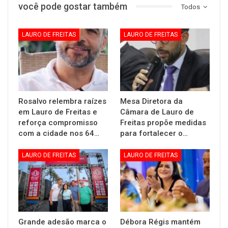
você pode gostar também
Todos
LAURO DE FREITAS
LAURO DE FREITAS
Rosalvo relembra raízes
Mesa Diretora da
em Lauro de Freitas e
Câmara de Lauro de
reforça compromisso
Freitas propõe medidas
com a cidade nos 64…
para fortalecer o…
LAURO DE FREITAS
LAURO DE FREITAS
Grande adesão marca o
Débora Régis mantém