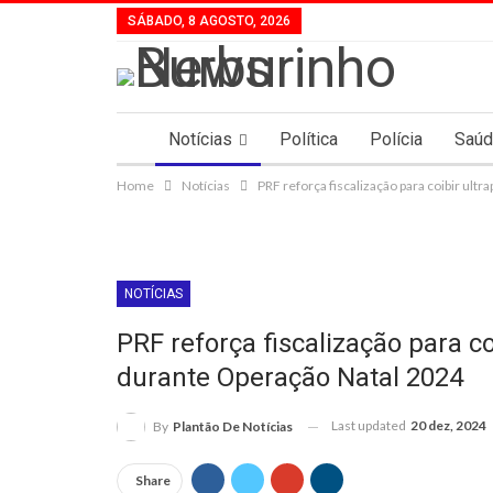
SÁBADO, 8 AGOSTO, 2026
Notícias
Política
Polícia
Saú
Home
Notícias
PRF reforça fiscalização para coibir ul
NOTÍCIAS
PRF reforça fiscalização para c
durante Operação Natal 2024
Last updated
20 dez, 2024
By
Plantão De Notícias
Share