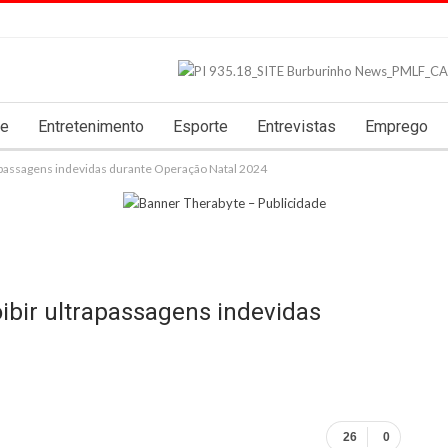
de
Entretenimento
Esporte
Entrevistas
Emprego
trapassagens indevidas durante Operação Natal 2024
oibir ultrapassagens indevidas
26
0