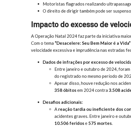
Motoristas flagrados realizando ultrapassag
O direito de dirigir também pode ser suspenso
Impacto do excesso de veloci
A Operação Natal 2024 faz parte da iniciativa maio
Com o tema
“Desacelere: Seu Bem Maior é a Vida”
velocidade excessiva e imprudência nas estradas fed
Dados de infrações por excesso de velocid
Entre janeiro e outubro de 2024, foram
do registrado no mesmo período de 202
Apesar disso, houve redução nos aciden
358 óbitos
em 2024 contra
3.508 acid
Desafios adicionais:
A
reação tardia ou ineficiente dos c
acidentes graves. Entre janeiro e outu
10.506 feridos
e
575 mortes
.