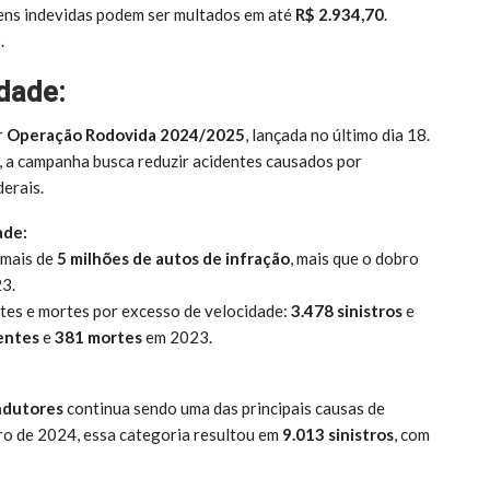
ens indevidas podem ser multados em até
R$ 2.934,70
.
.
dade:
r
Operação Rodovida 2024/2025
, lançada no último dia 18.
, a campanha busca reduzir acidentes causados por
erais.
ade:
 mais de
5 milhões de autos de infração
, mais que o dobro
3.
tes e mortes por excesso de velocidade:
3.478 sinistros
e
entes
e
381 mortes
em 2023.
ondutores
continua sendo uma das principais causas de
bro de 2024, essa categoria resultou em
9.013 sinistros
, com