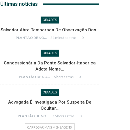
Últimas notícias
CIDADES
Salvador Abre Temporada De Observação Das…
PLANTÃO DE NOTÍCIAS
51 minutos atrás
0
CIDADES
Concessionária Da Ponte Salvador-Itaparica
Adota Nome…
PLANTÃO DE NOTÍCIAS
6 horas atrás
0
CIDADES
Advogada É Investigada Por Suspeita De
Ocultar…
PLANTÃO DE NOTÍCIAS
16 horas atrás
0
CARREGAR MAIS MENSAGENS