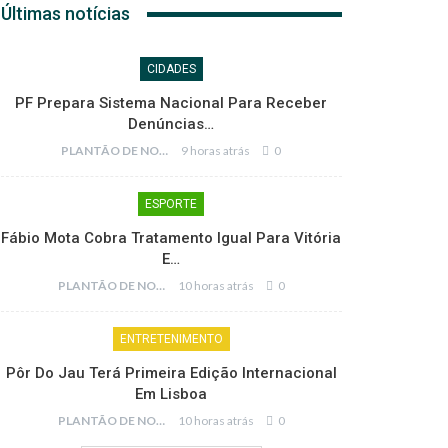
Últimas notícias
CIDADES
PF Prepara Sistema Nacional Para Receber
Denúncias…
PLANTÃO DE NOTÍCIAS
9 horas atrás
0
ESPORTE
Fábio Mota Cobra Tratamento Igual Para Vitória
E…
PLANTÃO DE NOTÍCIAS
10 horas atrás
0
ENTRETENIMENTO
Pôr Do Jau Terá Primeira Edição Internacional
Em Lisboa
PLANTÃO DE NOTÍCIAS
10 horas atrás
0