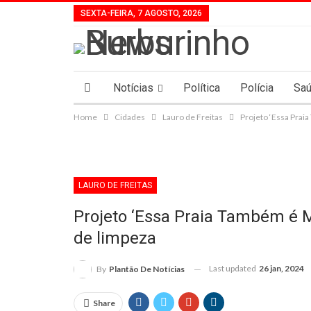
SEXTA-FEIRA, 7 AGOSTO, 2026
Notícias
Política
Polícia
Sa
Home
Cidades
Lauro de Freitas
Projeto ‘Essa Prai
LAURO DE FREITAS
Projeto ‘Essa Praia Também é M
de limpeza
Last updated
26 jan, 2024
By
Plantão De Notícias
Share