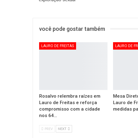
você pode gostar também
LAURO DE FREITAS
LAURO DE FR
Rosalvo relembra raízes em
Mesa Diret
Lauro de Freitas e reforça
Lauro de F
compromisso com a cidade
medidas pa
nos 64…
PREV
NEXT