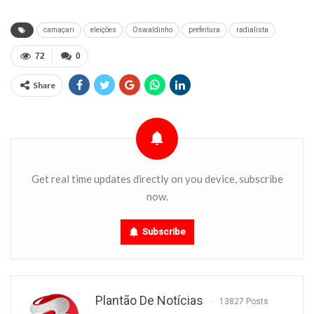
camaçari
eleições
Oswaldinho
prefeitura
radialista
72
0
Share
Get real time updates directly on you device, subscribe
now.
Subscribe
Plantão De Notícias
13827 Posts