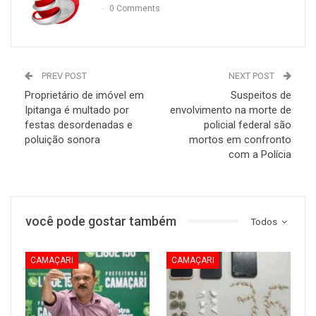
0 Comments
PREV POST
NEXT POST
Proprietário de imóvel em
Suspeitos de
Ipitanga é multado por
envolvimento na morte de
festas desordenadas e
policial federal são
poluição sonora
mortos em confronto
com a Polícia
você pode gostar também
Todos
CAMAÇARI
CAMAÇARI