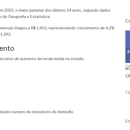
, em 2025, o maior patamar dos últimos 14 anos, segundo dados
ro de Geografia e Estatística.
Co
mensal chegou a R$ 1.452, representando crescimento de 4,2%
 1.393.
mento
F
secutivo de aumento da renda média no estado.
Úl
Cl
otal pelo número de moradores do domicílio.
Em