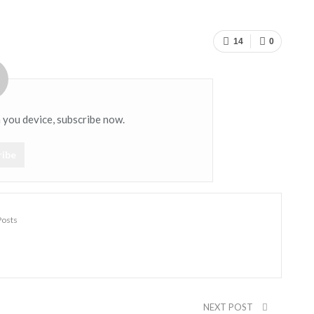
14
0
n you device, subscribe now.
ribe
Posts
NEXT POST