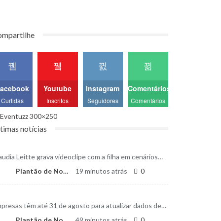
mpartilhe
acebook
Youtube
Instagram
Comentários
Curtidas
Inscritos
Seguidores
Comentários
timas notícias
audia Leitte grava videoclipe com a filha em cenários…
Plantão de Notícias
19 minutos atrás
0
presas têm até 31 de agosto para atualizar dados de…
Plantão de Notícias
49 minutos atrás
0