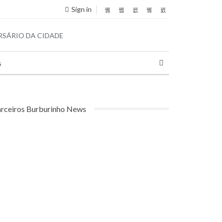
Sign in
s
rceiros Burburinho News