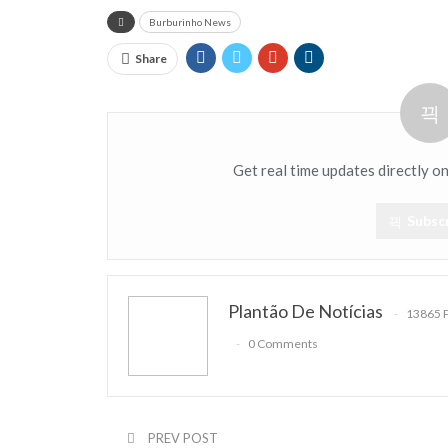
Burburinho News
Share
Get real time updates directly o
Subsc
Plantão De Notícias
13865 
0 Comments
PREV POST