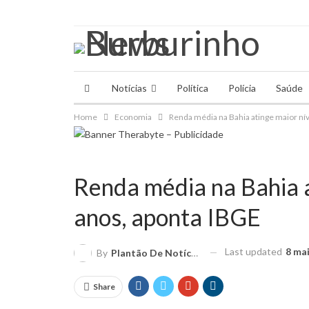
quinta-feira, 6 agosto, 2026
Notícias
Política
Polícia
Saúde
Home
Economia
Renda média na Bahia atinge maior ní
Renda média na Bahia a
anos, aponta IBGE
Last updated
8 ma
By
Plantão De Notícias
Share