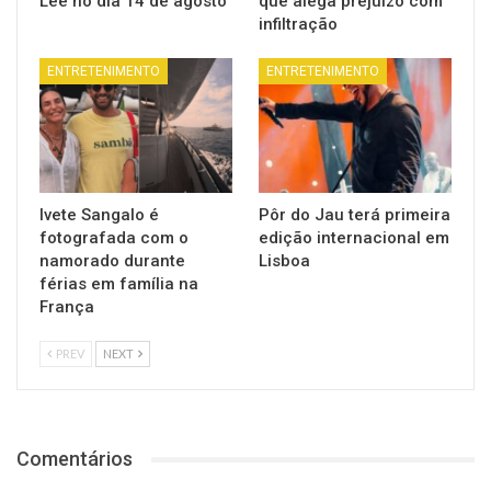
Lee no dia 14 de agosto
que alega prejuízo com
infiltração
ENTRETENIMENTO
ENTRETENIMENTO
Ivete Sangalo é
Pôr do Jau terá primeira
fotografada com o
edição internacional em
namorado durante
Lisboa
férias em família na
França
PREV
NEXT
Comentários