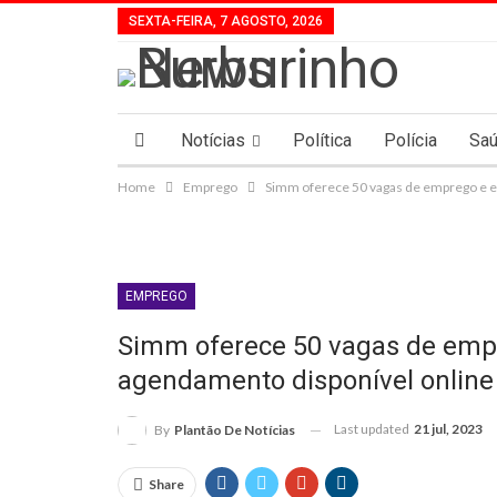
SEXTA-FEIRA, 7 AGOSTO, 2026
Notícias
Política
Polícia
Sa
Home
Emprego
Simm oferece 50 vagas de emprego e e
EMPREGO
Simm oferece 50 vagas de empr
agendamento disponível online
Last updated
21 jul, 2023
By
Plantão De Notícias
Share