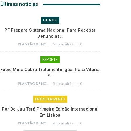
Últimas notícias
CIDADES
PF Prepara Sistema Nacional Para Receber
Denúncias…
PLANTÃO DE NOTÍCIAS
5 horas atrás
0
ESPORTE
Fábio Mota Cobra Tratamento Igual Para Vitória
E…
PLANTÃO DE NOTÍCIAS
5 horas atrás
0
ENTRETENIMENTO
Pôr Do Jau Terá Primeira Edição Internacional
Em Lisboa
PLANTÃO DE NOTÍCIAS
6 horas atrás
0