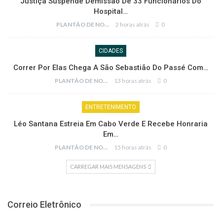
Justiça Suspende Demissão De 33 Funcionários Do
Hospital…
PLANTÃO DE NOTÍCIAS
2 horas atrás
0
CIDADES
Correr Por Elas Chega A São Sebastião Do Passé Com…
PLANTÃO DE NOTÍCIAS
13 horas atrás
0
ENTRETENIMENTO
Léo Santana Estreia Em Cabo Verde E Recebe Honraria
Em…
PLANTÃO DE NOTÍCIAS
15 horas atrás
0
CARREGAR MAIS MENSAGENS
Correio Eletrônico