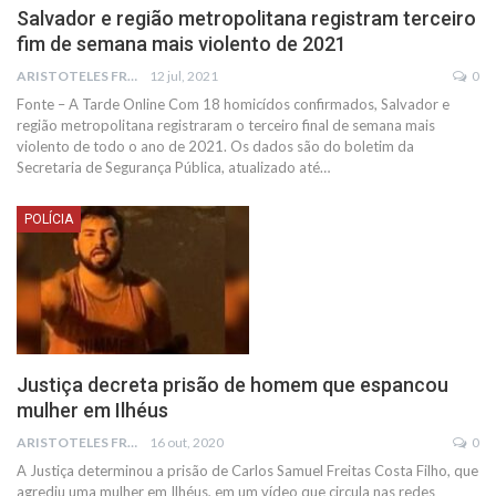
Salvador e região metropolitana registram terceiro
fim de semana mais violento de 2021
ARISTOTELES FRANCO
12 jul, 2021
0
Fonte – A Tarde Online
Com 18 homicídos confirmados, Salvador e
região metropolitana registraram o terceiro final de semana mais
violento de todo o ano de 2021. Os dados são do boletim da
Secretaria de Segurança Pública, atualizado até
…
POLÍCIA
Justiça decreta prisão de homem que espancou
mulher em Ilhéus
ARISTOTELES FRANCO
16 out, 2020
0
A Justiça determinou a prisão de Carlos Samuel Freitas Costa Filho, que
agrediu uma mulher em Ilhéus, em um vídeo que circula nas redes