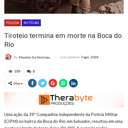
POLÍCIA
NOTÍCIAS
Tiroteio termina em morte na Boca do
Rio
Last updated
7 ago, 2024
By
Plantão De Notícias
109
0
Share
Uma ação da 39ª Companhia Independente da Polícia Militar
(CIPM) no bairro da Boca do Rio, em Salvador, resultou em uma
morte na tarde de terça-feira (06/08). A ocorrência foi