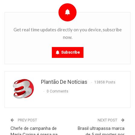
Get real time updates directly on you device, subscribe
now.
Subscribe
Plantão De Notícias
13858 Posts
0 Comments
PREV POST
NEXT POST
Chefe de campanha de
Brasil ultrapassa marca
María Corina é presa na
de 5 mil mortes por