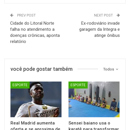
PREV POST
NEXT POST
Cidade do Litoral Norte
Ex-rodoviário invade
falha no atendimento a
garagem da Integra e
doenças crônicas, aponta
atinge ônibus
relatório
você pode gostar também
Todos
ESPORTE
ESPORTE
Real Madrid aumenta
Sensei baiano usa o
oferta e se aproxima de
karatê para transformar