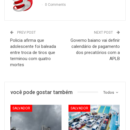
0 Comments
PREV POST
NEXT POST
Policia afirma que
Governo baiano vai definir
adolescente foi baleada
calendário de pagamento
entre troca de tiros que
dos precatórios com a
terminou com quatro
APLB
mortes
você pode gostar também
Todos
SALVADOR
SALVADOR