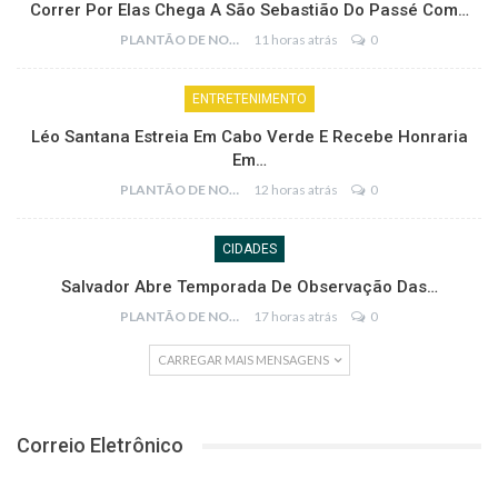
Correr Por Elas Chega A São Sebastião Do Passé Com…
PLANTÃO DE NOTÍCIAS
11 horas atrás
0
ENTRETENIMENTO
Léo Santana Estreia Em Cabo Verde E Recebe Honraria
Em…
PLANTÃO DE NOTÍCIAS
12 horas atrás
0
CIDADES
Salvador Abre Temporada De Observação Das…
PLANTÃO DE NOTÍCIAS
17 horas atrás
0
CARREGAR MAIS MENSAGENS
Correio Eletrônico