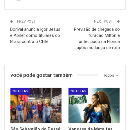
PREV POST
NEXT POST
Dorival anuncia Igor Jesus
Previsão de chegada do
e Abner como titulares do
furacão Milton é
Brasil contra o Chile
antecipado na Flórida
após mudança de rota
você pode gostar também
Todos
NOTÍCIAS
NOTÍCIAS
São Sebastião do Passé
Vanessa da Mata faz