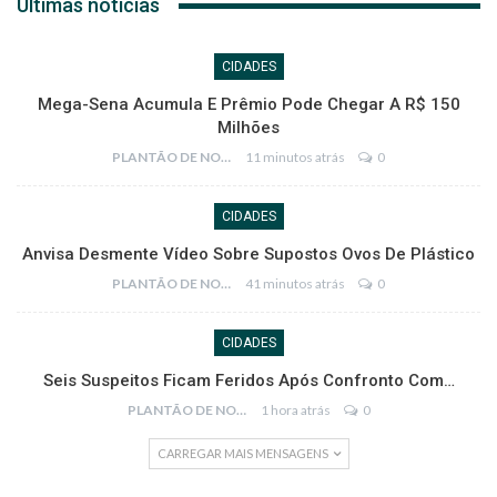
Últimas notícias
CIDADES
Mega-Sena Acumula E Prêmio Pode Chegar A R$ 150
Milhões
PLANTÃO DE NOTÍCIAS
11 minutos atrás
0
CIDADES
Anvisa Desmente Vídeo Sobre Supostos Ovos De Plástico
PLANTÃO DE NOTÍCIAS
41 minutos atrás
0
CIDADES
Seis Suspeitos Ficam Feridos Após Confronto Com…
PLANTÃO DE NOTÍCIAS
1 hora atrás
0
CARREGAR MAIS MENSAGENS