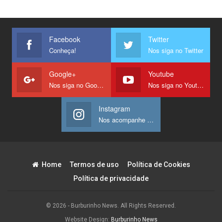
Facebook
Twitter
Conheça!
Nos siga no Twitter
Google+
Youtube
Nos siga no Google +
Nos siga no Youtube
Instagram
Nos acompanhe no Instagram
Home
Termos de uso
Política de Cookies
Política de privacidade
© 2026 - Burburinho News. All Rights Reserved.
Website Design:
Burburinho News