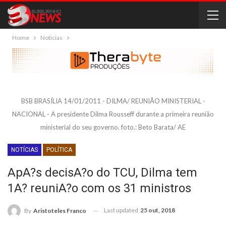
Home
Notícias
BSB BRASÍLIA 14/01/2011 - DILMA/ REUNIÃO MINISTERIAL -
NACIONAL - A presidente Dilma Rousseff durante a primeira reunião
ministerial do seu governo. foto.: Beto Barata/ AE
NOTÍCIAS
POLÍTICA
ApA?s decisA?o do TCU, Dilma tem
1A? reuniA?o com os 31 ministros
Last updated
25 out, 2018
By
Aristoteles Franco