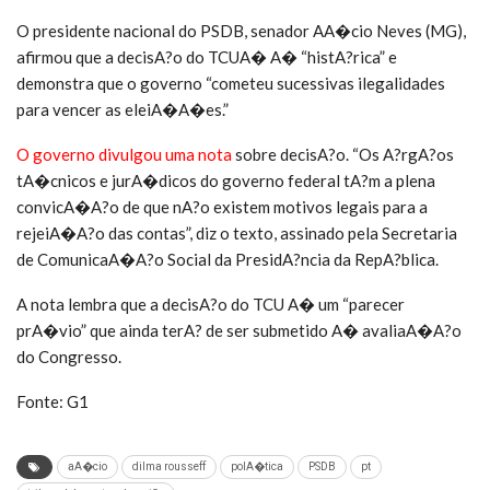
O presidente nacional do PSDB, senador AA�cio Neves (MG),
afirmou que a decisA?o do TCUA� A� “histA?rica” e
demonstra que o governo “cometeu sucessivas ilegalidades
para vencer as eleiA�A�es.”
O governo divulgou uma nota
sobre decisA?o. “Os A?rgA?os
tA�cnicos e jurA�dicos do governo federal tA?m a plena
convicA�A?o de que nA?o existem motivos legais para a
rejeiA�A?o das contas”, diz o texto, assinado pela Secretaria
de ComunicaA�A?o Social da PresidA?ncia da RepA?blica.
A nota lembra que a decisA?o do TCU A� um “parecer
prA�vio” que ainda terA? de ser submetido A� avaliaA�A?o
do Congresso.
Fonte: G1
aA�cio
dilma rousseff
polA�tica
PSDB
pt