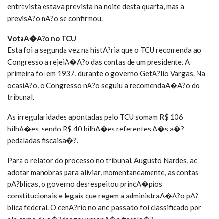
entrevista estava prevista na noite desta quarta, mas a
previsA?o nA?o se confirmou.
VotaA�A?o no TCU
Esta foi a segunda vez na histA?ria que o TCU recomenda ao
Congresso a rejeiA�A?o das contas de um presidente. A
primeira foi em 1937, durante o governo GetA?lio Vargas. Na
ocasiA?o, o Congresso nA?o seguiu a recomendaA�A?o do
tribunal.
As irregularidades apontadas pelo TCU somam R$ 106
bilhA�es, sendo R$ 40 bilhA�es referentes A�s a�?
pedaladas fiscaisa�?.
Para o relator do processo no tribunal, Augusto Nardes, ao
adotar manobras para aliviar, momentaneamente, as contas
pA?blicas, o governo desrespeitou princA�pios
constitucionais e legais que regem a administraA�A?o pA?
blica federal. O cenA?rio no ano passado foi classificado por