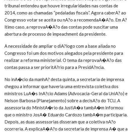
tribunal entendeu que houve irregularidades nas contas de
2014, como as chamadas “pedaladas fiscais”. Agora caberA? ao
Congresso votar se aceita ou nA?o a recomendaA�A?o. Em A?
ltimo caso, a reprovaA�A?o das contas pode suscitar uma
abertura de processo de impeachment da presidente.
A necessidade de ampliar o diA?logo com a base aliada no
Congresso foi um dos motivos alegados pela presidente para
realizar a reforma ministerial. O tema da reprovaA�A?o das
contas passa a ser prioritA?rio para a PresidA?ncia.
No inA�cio da manhA? desta quinta, a secretaria de imprensa
chegou a informar que haveria uma entrevista coletiva dos
ministros LuA�s InA?cio Adams (Advocacia-Geral da UniA?o) e
Nelson Barbosa (Planejamento) sobre a decisA?o do TCU. A
assessoria do MinistA�rio da JustiA�a tambA�m informou
que o ministro JosA� Eduardo Cardozo tambA�m participaria.
Depois, as duas assessorias disseram que a coletiva nA?o
ocorreria. A explicaA�A?o da secretaria de imprensa A� que a