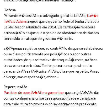
ele como de a�?desgovernanA�a fiscala�?.
Defesa
Presente A� sessA?o, o advogado-geral da UniA?o,
LuA�s
InA?cio Adams
, negou que o governo federal tenha violado a
Lei de Responsabilidade em 2014. Ele tambA�m rebateu a
acusaA�A?o de que que o pedido de afastamento de Nardes
tenha sido um ataque do governo A� corte.
a�?Apenas registrar que, ao contrA?rio do que se estabeleceu
ou se disse politicamente por polA�ticos ou por outras
autoridades, de que se tratava de ataque A� corte, nA?o se
trava e nunca se tratou. Tanto que eu nunca questionei o
parecer da A?rea tA�cnica. AliA?s, disse que respeito. Posso
divergir, mas respeitoa�?, afirmou.
RepercussA?o
Partidos de oposiA�A?o argumentam
que a rejeiA�A?o das
contas configuraria crime de responsabilidade e daria base
para a abertura do processo de impeachment da presidente.