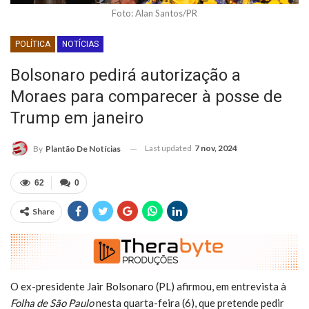
Foto: Alan Santos/PR
POLÍTICA
NOTÍCIAS
Bolsonaro pedirá autorização a
Moraes para comparecer à posse de
Trump em janeiro
Last updated
7 nov, 2024
By
Plantão De Notícias
62
0
Share
O ex-presidente Jair Bolsonaro (PL) afirmou, em entrevista à
Folha de São Paulo
nesta quarta-feira (6), que pretende pedir