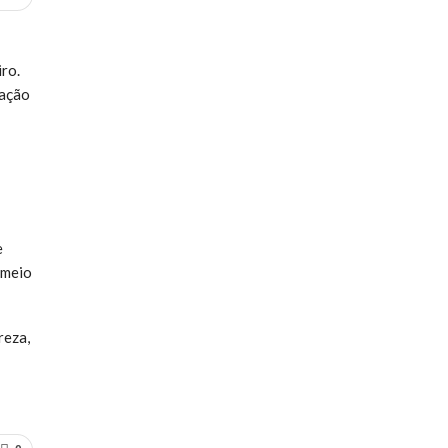
ro.
cação
e
 meio
reza,