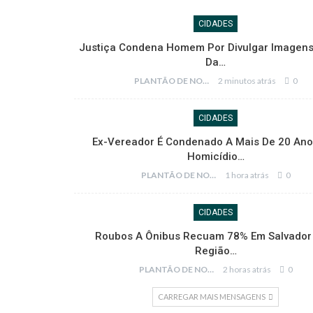
CIDADES
Justiça Condena Homem Por Divulgar Imagens
Da…
PLANTÃO DE NOTÍCIAS
2 minutos atrás
0
CIDADES
Ex-Vereador É Condenado A Mais De 20 Ano
Homicídio…
PLANTÃO DE NOTÍCIAS
1 hora atrás
0
CIDADES
Roubos A Ônibus Recuam 78% Em Salvador
Região…
PLANTÃO DE NOTÍCIAS
2 horas atrás
0
CARREGAR MAIS MENSAGENS