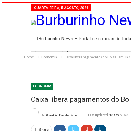
QUARTA-FEIRA, 5 AGOSTO, 2026
Burburinho News – Portal de notícias de toda
Emprego
Fotos
Home
Economia
Caixa libera pagamentos do Bolsa Família e
ECONOMIA
Caixa libera pagamentos do Bol
Last updated
13 fev, 2023
By
Plantão De Notícias
Share