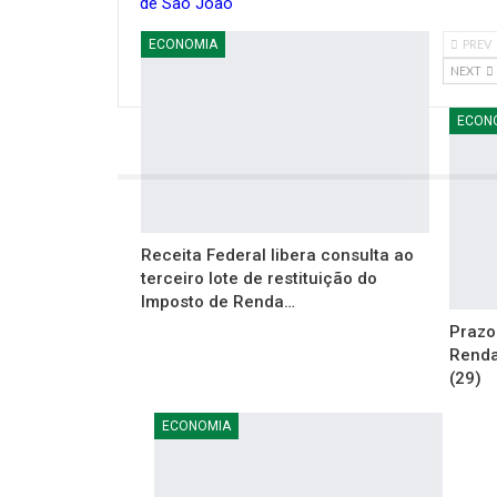
de São João
ECONOMIA
PREV
NEXT
ECON
Receita Federal libera consulta ao
terceiro lote de restituição do
Imposto de Renda…
Prazo
Renda
(29)
ECONOMIA