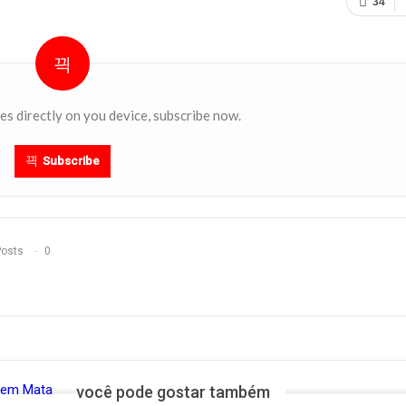
34
es directly on you device, subscribe now.
Subscribe
Posts
0
r em Mata
você pode gostar também