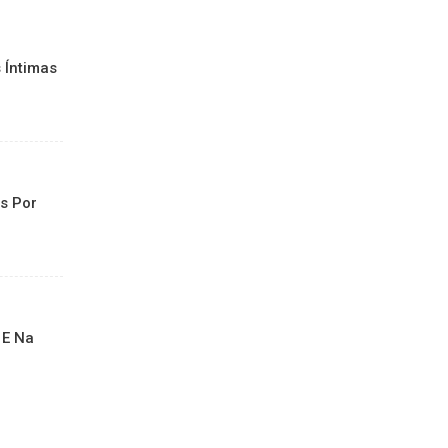
 Íntimas
s Por
 E Na