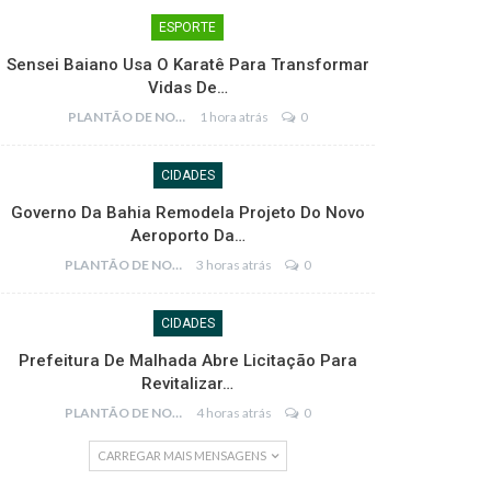
ESPORTE
Sensei Baiano Usa O Karatê Para Transformar
Vidas De…
PLANTÃO DE NOTÍCIAS
1 hora atrás
0
CIDADES
Governo Da Bahia Remodela Projeto Do Novo
Aeroporto Da…
PLANTÃO DE NOTÍCIAS
3 horas atrás
0
CIDADES
Prefeitura De Malhada Abre Licitação Para
Revitalizar…
PLANTÃO DE NOTÍCIAS
4 horas atrás
0
CARREGAR MAIS MENSAGENS