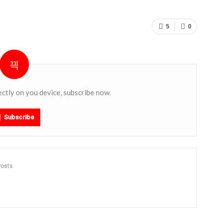
5
0
ectly on you device, subscribe now.
Subscribe
Posts