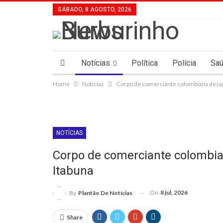
SÁBADO, 8 AGOSTO, 2026
Notícias
Política
Polícia
Sa
Home
Notícias
Corpo de comerciante colombiana desap
NOTÍCIAS
Corpo de comerciante colombi
Itabuna
On
8 jul, 2026
By
Plantão De Notícias
Share