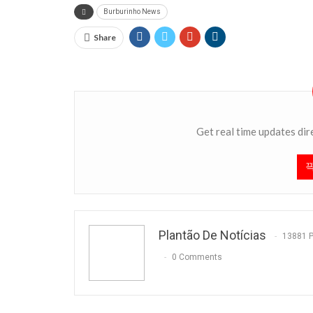
Burburinho News
Share
Get real time updates dir
Plantão De Notícias
13881 
0 Comments