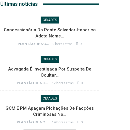
Últimas notícias
CIDADES
Concessionária Da Ponte Salvador-Itaparica
Adota Nome…
PLANTÃO DE NOTÍCIAS
2 horas atrás
0
CIDADES
Advogada É Investigada Por Suspeita De
Ocultar…
PLANTÃO DE NOTÍCIAS
12 horas atrás
0
CIDADES
GCM E PM Apagam Pichações De Facções
Criminosas No…
PLANTÃO DE NOTÍCIAS
14 horas atrás
0