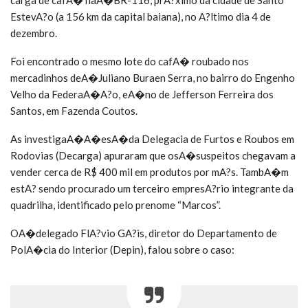
carga de cafA� naA�BR-116, prA?ximo da cidade de Santo
EstevA?o (a 156 km da capital baiana), no A?ltimo dia 4 de
dezembro.
Foi encontrado o mesmo lote do cafA� roubado nos
mercadinhos deA�Juliano Buraen Serra, no bairro do Engenho
Velho da FederaA�A?o, eA�no de Jefferson Ferreira dos
Santos, em Fazenda Coutos.
As investigaA�A�esA�da Delegacia de Furtos e Roubos em
Rodovias (Decarga) apuraram que osA�suspeitos chegavam a
vender cerca de R$ 400 mil em produtos por mA?s. TambA�m
estA? sendo procurado um terceiro empresA?rio integrante da
quadrilha, identificado pelo prenome “Marcos”.
OA�delegado FlA?vio GA?is, diretor do Departamento de
PolA�cia do Interior (Depin), falou sobre o caso: