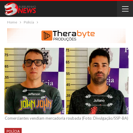
Home
Polícia
Comerciantes vendiam mercadoria roubada (Foto: Divulgação/SSP-BA)
POLÍCIA