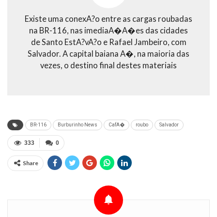
Existe uma conexA?o entre as cargas roubadas
na BR-116, nas imediaA�A�es das cidades
de Santo EstA?vA?o e Rafael Jambeiro, com
Salvador. A capital baiana A�, na maioria das
vezes, o destino final destes materiais
BR-116
Burburinho News
CafA�
roubo
Salvador
333
0
Share