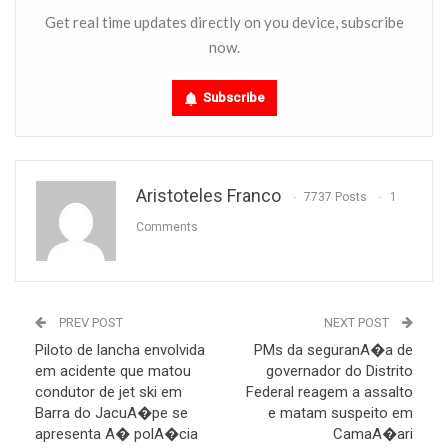
Get real time updates directly on you device, subscribe
now.
Subscribe
Aristoteles Franco
7737 Posts
1
Comments
PREV POST
NEXT POST
Piloto de lancha envolvida
PMs da seguranA�a de
em acidente que matou
governador do Distrito
condutor de jet ski em
Federal reagem a assalto
Barra do JacuA�pe se
e matam suspeito em
apresenta A� polA�cia
CamaA�ari