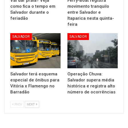
Vai dar praia? Veja
Ferry-Boat registra
como fica o tempo em
movimento tranquilo
Salvador durante o
entre Salvador e
feriadão
Itaparica nesta quinta-
feira
SALVADOR
SALVADOR
Salvador terá esquema
Operação Chuva:
especial de ônibus para
Salvador supera média
Vitória x Flamengo no
histórica e registra alto
Barradão
número de ocorrências
PREV
NEXT