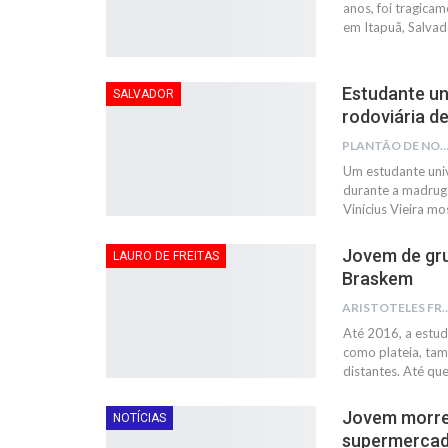
anos, foi tragica
em Itapuã, Salvad
Estudante un
SALVADOR
rodoviária d
PLANTÃO DE NOTÍC
Um estudante univ
durante a madrugad
Vinícius Vieira m
Jovem de gru
LAURO DE FREITAS
Braskem
ARISTOTELES 
Até 2016, a estud
como plateia, tam
distantes. Até qu
Jovem morre 
NOTÍCIAS
supermercad