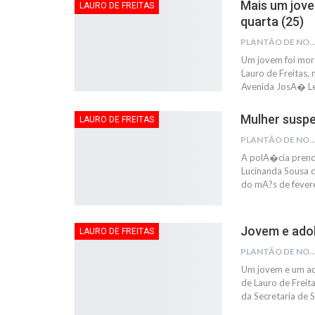
Mais um jove
LAURO DE FREITAS
quarta (25)
PLANTÃO DE NOTÍC
Um jovem foi mort
Lauro de Freitas,
Avenida JosA� Le
Mulher suspe
LAURO DE FREITAS
PLANTÃO DE NOTÍC
A polA�cia prende
Lucinanda Sousa de
do mA?s de feverei
Jovem e adol
LAURO DE FREITAS
PLANTÃO DE NOTÍC
Um jovem e um ad
de Lauro de Freit
da Secretaria de