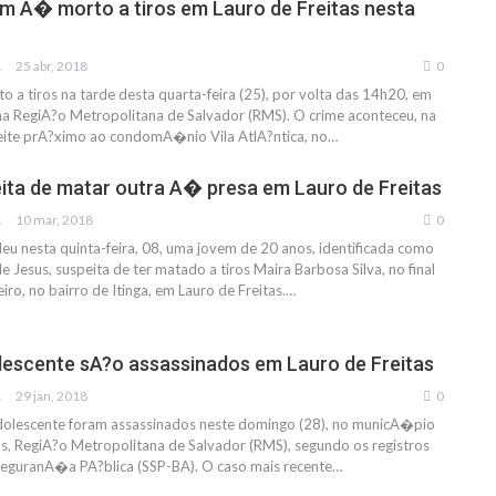
m A� morto a tiros em Lauro de Freitas nesta
IAS
25 abr, 2018
0
o a tiros na tarde desta quarta-feira (25), por volta das 14h20, em
 na RegiA?o Metropolitana de Salvador (RMS). O crime aconteceu, na
ite prA?ximo ao condomA�nio Vila AtlA?ntica, no…
ita de matar outra A� presa em Lauro de Freitas
IAS
10 mar, 2018
0
u nesta quinta-feira, 08, uma jovem de 20 anos, identificada como
 Jesus, suspeita de ter matado a tiros Maira Barbosa Silva, no final
ro, no bairro de Itinga, em Lauro de Freitas.…
escente sA?o assassinados em Lauro de Freitas
IAS
29 jan, 2018
0
olescente foram assassinados neste domingo (28), no municA�pio
as, RegiA?o Metropolitana de Salvador (RMS), segundo os registros
 SeguranA�a PA?blica (SSP-BA). O caso mais recente…