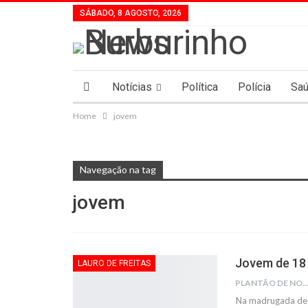
SÁBADO, 8 AGOSTO, 2026
Notícias
Política
Polícia
Sa
Home
jovem
Navegação na tag
jovem
Jovem de 18 
LAURO DE FREITAS
PLANTÃO DE NOTÍC
Na madrugada dest