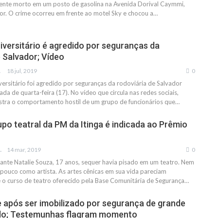
mente morto em um posto de gasolina na Avenida Dorival Caymmi,
or. O crime ocorreu em frente ao motel Sky e chocou a
…
iversitário é agredido por seguranças da
e Salvador; Vídeo
IAS
18 jul, 2019
0
ersitário foi agredido por seguranças da rodoviária de Salvador
a de quarta-feira (17). No vídeo que circula nas redes sociais,
ostra o comportamento hostil de um grupo de funcionários que…
po teatral da PM da Itinga é indicada ao Prêmio
FRANCO
14 mar, 2019
0
ante Natalie Souza, 17 anos, sequer havia pisado em um teatro. Nem
pouco como artista. As artes cênicas em sua vida pareciam
e o curso de teatro oferecido pela Base Comunitária de Segurança…
após ser imobilizado por segurança de grande
o; Testemunhas flagram momento