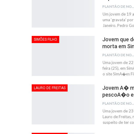
PLANTÃO DE NOTÍC
Um jovem de 19 an
uma ‘gravata’ por
Janeiro. Pedro G
Jovem que 
SIMÕES FILHO
morta em Si
PLANTÃO DE NOTÍC
Uma jovem de 22 
feira (25), em Si
o site SimA�es Fi
Jovem A� mo
LAURO DE FREITAS
pescoA�o em
PLANTÃO DE NOTÍC
Uma jovem de 23 a
Lauro de Freitas,
suspeito de ter 