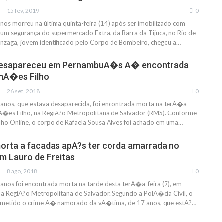
IAS
15 fev, 2019
0
os morreu na última quinta-feira (14) após ser imobilizado com
 um segurança do supermercado Extra, da Barra da Tijuca, no Rio de
onzaga, jovem identificado pelo Corpo de Bombeiro, chegou a…
desapareceu em PernambuA�s A� encontrada
mA�es Filho
IAS
26 set, 2018
0
anos, que estava desaparecida, foi encontrada morta na terA�a-
mA�es Filho, na RegiA?o Metropolitana de Salvador (RMS). Conforme
lho Online, o corpo de Rafaela Sousa Alves foi achado em uma…
rta a facadas apA?s ter corda amarrada no
 Lauro de Freitas
IAS
8 ago, 2018
0
nos foi encontrada morta na tarde desta terA�a-feira (7), em
 na RegiA?o Metropolitana de Salvador. Segundo a PolA�cia Civil, o
cometido o crime A� namorado da vA�tima, de 17 anos, que estA?…