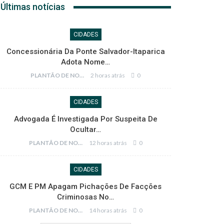
Últimas notícias
CIDADES
Concessionária Da Ponte Salvador-Itaparica
Adota Nome…
PLANTÃO DE NOTÍCIAS
2 horas atrás
0
CIDADES
Advogada É Investigada Por Suspeita De
Ocultar…
PLANTÃO DE NOTÍCIAS
12 horas atrás
0
CIDADES
GCM E PM Apagam Pichações De Facções
Criminosas No…
PLANTÃO DE NOTÍCIAS
14 horas atrás
0