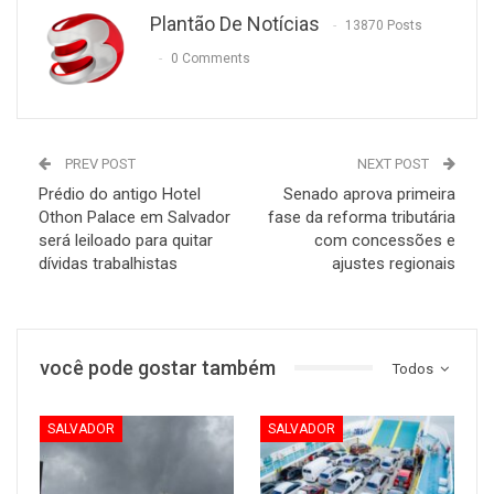
Plantão De Notícias
13870 Posts
0 Comments
PREV POST
NEXT POST
Prédio do antigo Hotel
Senado aprova primeira
Othon Palace em Salvador
fase da reforma tributária
será leiloado para quitar
com concessões e
dívidas trabalhistas
ajustes regionais
você pode gostar também
Todos
SALVADOR
SALVADOR