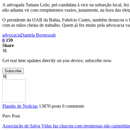
A advogada Tatiana Leão, pré-candidata à vice na subseção local, fe
não adianta vir com rompimentos vazios, justamente, na hora das elei
O presidente da OAB da Bahia, Fabrício Castro, também destacou o hi
com as mãos cheias de trabalho. Quem já fez muito pela advocacia vai
advocacia
Daniela Borges
oab
0
159
Share
Get real time updates directly on you device, subscribe now.
Subscribe
Plantão de Notícias
13870 posts
0 comments
Prev Post
Associação de Salva Vidas faz chacota com promessas não cumpridas p