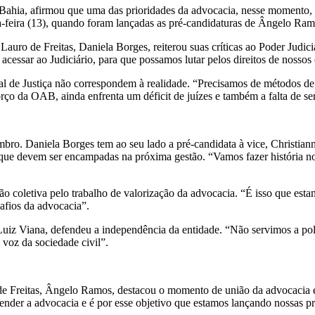
hia, afirmou que uma das prioridades da advocacia, nesse momento, é a
-feira (13), quando foram lançadas as pré-candidaturas de Ângelo Ramo
uro de Freitas, Daniela Borges, reiterou suas críticas ao Poder Judic
acessar ao Judiciário, para que possamos lutar pelos direitos de nossos 
 de Justiça não correspondem à realidade. “Precisamos de métodos de av
o da OAB, ainda enfrenta um déficit de juízes e também a falta de se
. Daniela Borges tem ao seu lado a pré-candidata à vice, Christianne 
as que devem ser encampadas na próxima gestão. “Vamos fazer história 
ção coletiva pelo trabalho de valorização da advocacia. “É isso que es
safios da advocacia”.
uiz Viana, defendeu a independência da entidade. “Não servimos a polí
 voz da sociedade civil”.
 de Freitas, Ângelo Ramos, destacou o momento de união da advocacia 
der a advocacia e é por esse objetivo que estamos lançando nossas pr