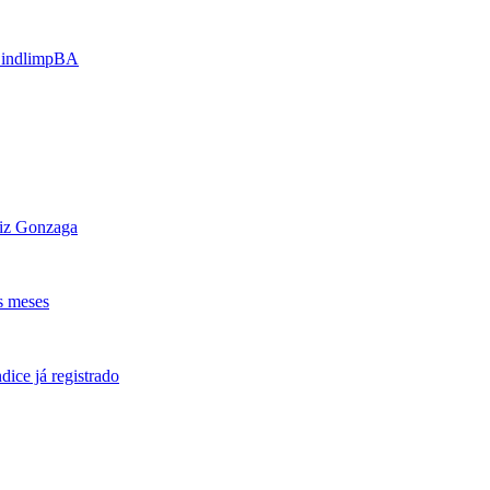
 SindlimpBA
uiz Gonzaga
s meses
ice já registrado