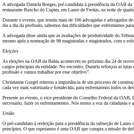
A advogada Daniela Borges, pré-candidata à presidência da OAB da Ba
restaurante Rancho do Cupim, em Lauro de Freitas, na noite de quarta
Durante o evento, que reuniu mais de 100 advogadas e advogados de La
dia a dia da profissão, sabemos das dificuldades que enfrentamos para 
A advogada disse ainda que as avaliações de produtividade do Tribunal
mesmo após a nomeação de 98 magistradas e magistrados, com o esforç
Eleições
As eleições na OAB da Bahia acontecem no próximo dia 24 de novembro
cargos principais da entidade. No encontro, Daniela reforçou as lut
profissão e vamos trabalhar por esse objetivo”.
Christianne Gurgel reiterou a importância de um processo de constru
cada vez mais valorizada e fortalecida, para enfrentarmos todos os de
Presente ao evento, o vice-presidente do Conselho Federal da OAB, L
necessário, fazer os enfrentamentos. Nós temos a voz da cidadania e a
União
O pré-candidato à reeleição para a presidência da subseção de Lauro
princípios. O que esperamos é uma OAB que cumpra a missão de defen