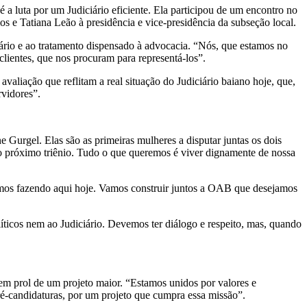
 luta por um Judiciário eficiente. Ela participou de um encontro no
s e Tatiana Leão à presidência e vice-presidência da subseção local.
iário e ao tratamento dispensado à advocacia. “Nós, que estamos no
clientes, que nos procuram para representá-los”.
aliação que reflitam a real situação do Judiciário baiano hoje, que,
rvidores”.
Gurgel. Elas são as primeiras mulheres a disputar juntas os dois
no próximo triênio. Tudo o que queremos é viver dignamente de nossa
tamos fazendo aqui hoje. Vamos construir juntos a OAB que desejamos
ticos nem ao Judiciário. Devemos ter diálogo e respeito, mas, quando
em prol de um projeto maior. “Estamos unidos por valores e
é-candidaturas, por um projeto que cumpra essa missão”.