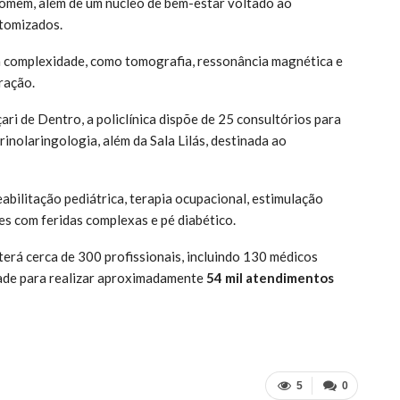
homem, além de um núcleo de bem-estar voltado ao
stomizados.
a complexidade, como tomografia, ressonância magnética e
ração.
ri de Dentro, a policlínica dispõe de 25 consultórios para
inolaringologia, além da Sala Lilás, destinada ao
eabilitação pediátrica, terapia ocupacional, estimulação
es com feridas complexas e pé diabético.
erá cerca de 300 profissionais, incluindo 130 médicos
dade para realizar aproximadamente
54 mil atendimentos
5
0