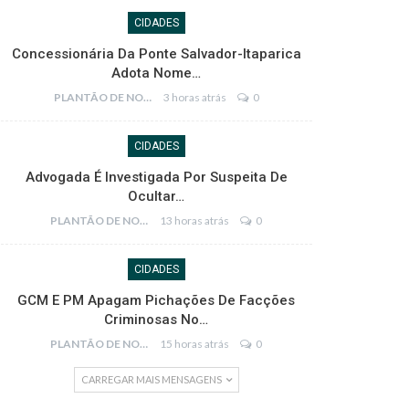
CIDADES
Concessionária Da Ponte Salvador-Itaparica
Adota Nome…
PLANTÃO DE NOTÍCIAS
3 horas atrás
0
CIDADES
Advogada É Investigada Por Suspeita De
Ocultar…
PLANTÃO DE NOTÍCIAS
13 horas atrás
0
CIDADES
GCM E PM Apagam Pichações De Facções
Criminosas No…
PLANTÃO DE NOTÍCIAS
15 horas atrás
0
CARREGAR MAIS MENSAGENS