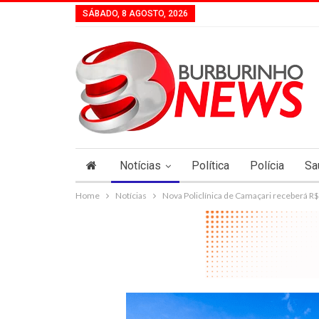
SÁBADO, 8 AGOSTO, 2026
Notícias
Política
Polícia
Sa
Home
Notícias
Nova Policlínica de Camaçari receberá R