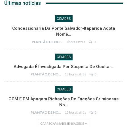
Últimas notícias
CIDADES
Concessionária Da Ponte Salvador-Itaparica Adota
Nome…
PLANTÃO DE NOTÍCIAS
3 horas atrás
0
CIDADES
Advogada É Investigada Por Suspeita De Ocultar…
PLANTÃO DE NOTÍCIAS
13 horas atrás
0
CIDADES
GCM E PM Apagam Pichações De Facções Criminosas
No…
PLANTÃO DE NOTÍCIAS
15 horas atrás
0
CARREGAR MAIS MENSAGENS