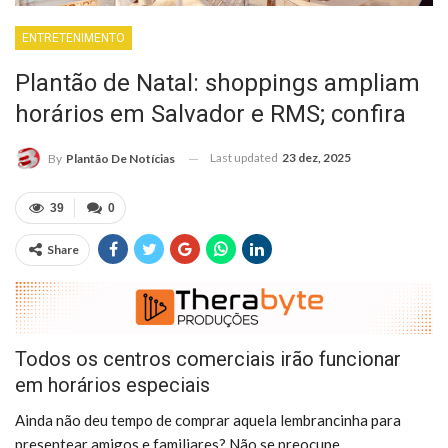
ENTRETENIMENTO
Plantão de Natal: shoppings ampliam
horários em Salvador e RMS; confira
Last updated
23 dez, 2025
By
Plantão De Notícias
39
0
Share
Todos os centros comerciais irão funcionar
em horários especiais
Ainda não deu tempo de comprar aquela lembrancinha para
presentear amigos e familiares? Não se preocupe.